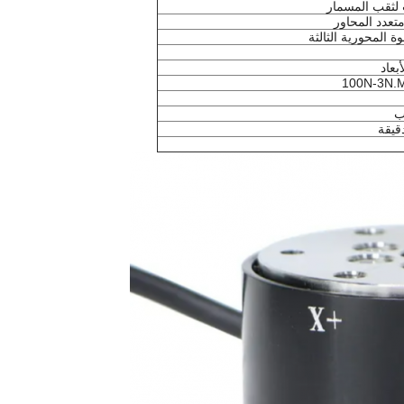
 لثقب المسمار
عدد المحاور
بعاد
100N-3N.
ب