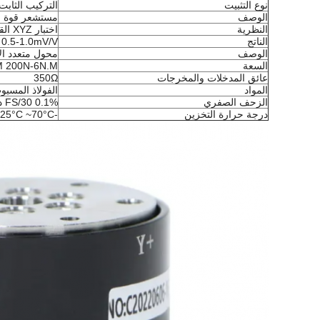
نوع التثبيت
التركيب الثابت
الوصف
مستشعر قوة مت
النظرية
اختبار XYZ القوة المحورية الثالثة
الناتج
0.5-1.0mV/V
الوصف
محول متعدد الأ
السعة
M 200N-6N.M
عائق المدخلات والمخرجات
350Ω
المواد
الفولاذ المسبو
الزحف الصفري
0.1% FS/30 دقيقة
درجة حرارة التخزين
-25°C ~70°C