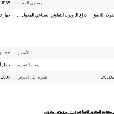
مستوى الحماية:
IP65
فولاذ اللاصق
ذراع الروبوت التعاوني الصناعي المحول متعدد الأبعاد
الأسعار:
piece
وقت التسليم:
خلال أ
L/C، D/
القدرة على العرض:
2000 قطعة / قطعة شهريا
تعددة المحاور الصناعية ذراع الروبوت التعاوني