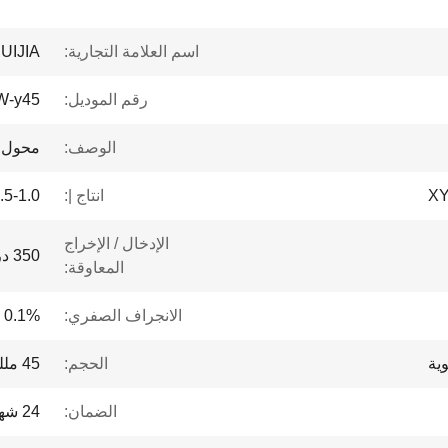
اسم العلامة التجارية:
UIJIA
رقم الموديل:
W-y45
الوصف:
محول م
انتاج |:
0.5-1.0 مللي فولت/
الإدخال / الإخراج
350 درجة
المعاوقة:
الانجراف الصفري:
0.1% FS/30 دقيقة
الحجم:
45 مللي متر × 20 مللي متر
الضمان:
24 شهراً