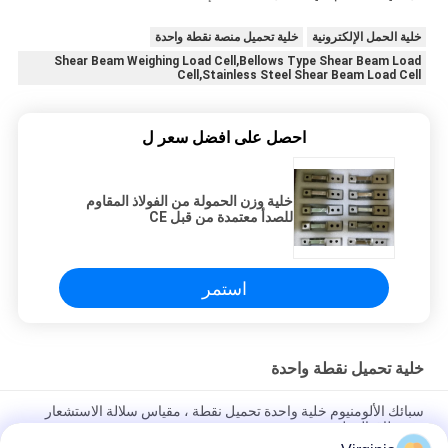
خلية الحمل الإلكترونية
خلية تحميل منصة نقطة واحدة
Shear Beam Weighing Load Cell,Bellows Type Shear Beam Load
Cell,Stainless Steel Shear Beam Load Cell
احصل على افضل سعر ل
خلية وزن الحمولة من الفولاذ المقاوم
للصدأ معتمدة من قبل CE
استمر
خلية تحميل نقطة واحدة
سبائك الألومنيوم خلية واحدة تحميل نقطة ، مقياس سلالة الاستشعار
عن نطاق المطبخ