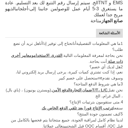
EMS
و TNT
الخ
. سيتم إرسال رقم التتبع لك بعد التسليم. عادة
ما يستغرق 3-5 أيام عمل
للوصول
من جانبنا إلى
-أجل
جانب
الذي
هو
مريح جدا لعملك
صانع الجهاز
متاحة
الأسئلة الشائعة
1ما هي المعلومات التفصيلية
أنا
تحتاج إلى توفير إذا
أنا
هل تريد أن تضع
طلب؟
نحن بحاجة لمعرفة المعلومات التالية:
القدرة، الاستخدام
ومعايير أخرى
ذات صلة
أنت بحاجة.
2هل لديك أي خصم؟
نعم، إذا كنت تشتري كميات كبيرة، يرجى إرسال بريد إلكتروني لنا،
وسوف نقدم
ve
ستحصل على خصم كبير
3
ما هي شروط الدفع المتاحة؟
نحن نقبل
T/T، L/C
ضمان التجارة
الدفع الآمن
,
(ويسترن يونيون) ، (باي بال)
، المال
غرام، الخ
4.
متى ستقومون بترتيبات الإنتاج؟
سنفعل
ترتيب الإنتاج فورا بعد تلقي الدفع الخاص بك
.
5
كيف تضمنون جودة المنتج؟
لدينا نظام كامل لمراقبة الجودة، جميع منتجاتنا يتم فحصها بالكامل من
قبل IQC، أقسام OQC قبل الشحن
بيينغ
إلى عملائنا.