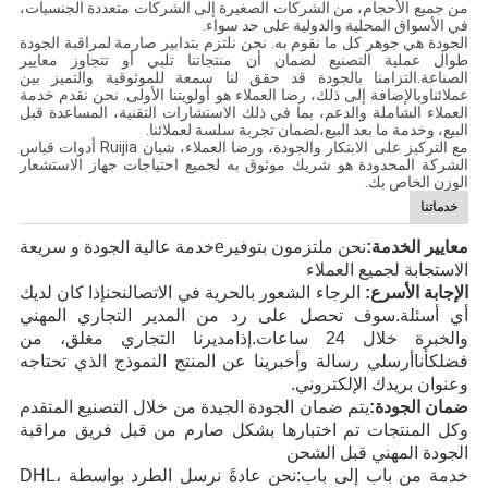
من جميع الأحجام، من الشركات الصغيرة إلى الشركات متعددة الجنسيات،
في الأسواق المحلية والدولية على حد سواء.
الجودة هي جوهر كل ما نقوم به. نحن نلتزم بتدابير صارمة لمراقبة الجودة
طوال عملية التصنيع لضمان أن منتجاتنا تلبي أو تتجاوز معايير
الصناعة.التزامنا بالجودة قد حقق لنا سمعة للموثوقية والتميز بين
عملائناوبالإضافة إلى ذلك، رضا العملاء هو أولويتنا الأولى. نحن نقدم خدمة
العملاء الشاملة والدعم، بما في ذلك الاستشارات التقنية، المساعدة قبل
البيع، وخدمة ما بعد البيع،لضمان تجربة سلسة لعملائنا.
مع التركيز على الابتكار والجودة، ورضا العملاء، شيان Ruijia أدوات قياس
الشركة المحدودة هو شريك موثوق به لجميع احتياجات جهاز الاستشعار
الوزن الخاص بك.
خدماتنا
معايير الخدمة:
نحن ملتزمون بتوفير
e
خدمة عالية الجودة و سريعة
الاستجابة
لجميع العملاء
الإجابة الأسرع:
الرجاء الشعور بالحرية في الاتصال
نحن
إذا كان لديك
أي أسئلة
.
سوف تحصل على رد
من المدير التجاري المهني
والخبرة
خلال 24
ساعات.
إذا
مديرنا التجاري مغلق، من
فضلك
أنا
أرسلي رسالة وأخبرينا عن المنتج
النموذج الذي تحتاجه
وعنوان بريدك الإلكتروني
.
ضمان الجودة:
يتم ضمان الجودة الجيدة من خلال التصنيع المتقدم
وكل المنتجات تم اختبارها بشكل صارم من قبل فريق مراقبة
الجودة المهني قبل الشحن
خدمة من باب إلى باب:
نحن عادةً نرسل الطرد بواسطة DHL،