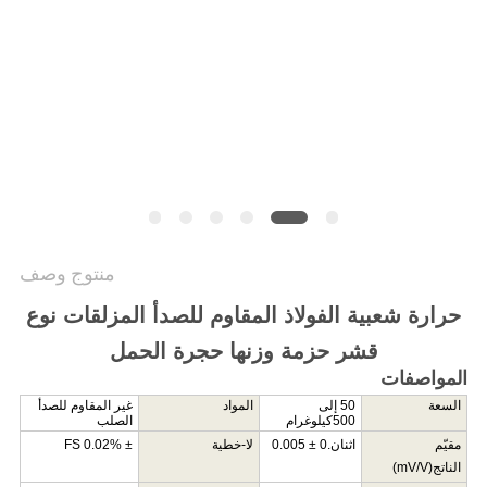
سياسة
الخصوصية
منتوج وصف
حرارة شعبية الفولاذ المقاوم للصدأ المزلقات نوع
قشر حزمة وزنها حجرة الحمل
المواصفات
السعة
50 إلى
المواد
غير المقاوم للصدأ
500
كيلوغرام
الصلب
مقيّم
اثنان.0
± 0.005
لا
-
خطية
± 0.02%
FS
الناتج
(mV/V)