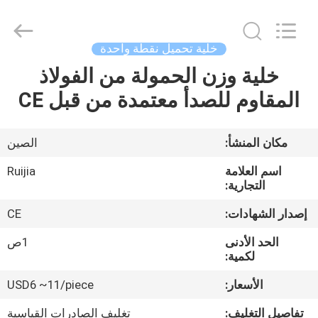
Xian
Ruijia
Measurement
Instruments
Co.,
خلية تحميل نقطة واحدة
Ltd..
All
Rights
خلية وزن الحمولة من الفولاذ
بيت
Reserved.
المقاوم للصدأ معتمدة من قبل CE
منتجات
مكان المنشأ:
الصين
أشرطة
اسم العلامة
Ruijia
فيديو
التجارية:
إصدار الشهادات:
CE
معلومات
الحد الأدنى
1ص
عنا
لكمية:
الأسعار:
USD6 ~11/piece
جولة
تفاصيل التغليف:
تغليف الصادرات القياسية