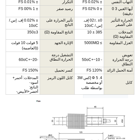
التهاب النفس
± 0.02%
FS
التكرار
± 0.01%
FS
أيها الغبي
3
0
±
0
02%
FS
رصيد صفر
±
1
00%
FS
دقيقة)
الحرارة
التأثير
±0
.02٪
إف.
تأثير الحرارة
على
± 0.02%
إف. إس./
على
الصفر
الناتج
إس./
oC
10
oC
10
المدخلات
385
±
10
الناتج
المقاومة
(
Ω
)
350±3
المقاومة
(
Ω
)
العزل
المقاومة
≥
5000MΩ
الإثارة
الجهد
5 فولت
10 فولت
((
العاصمة
)
تعويض
التشغيل
درجة
الحرارة
النطاق
درجة الحرارة
-
10~+50
oC
-20~+60
oC
النطاق
آمنة
الحمل الزائد
120%
FS
كسر
تحميل
150%
FS
.4
5
Φ
إكس
3M
كابل
اللون
الرمز
المدخلات
:
أحمر
+
كابل
أو
مخصصة
أسود
-
الناتج
:
بواسطة
طلب
أخضر
+
الأبيض
-