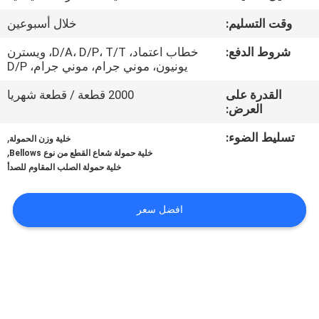
في
وقت التسليم:
خلال أسبوعين
المعمل
شروط الدفع:
خطاب اعتماد، D/A، D/P، T/T، ويسترن
يونيون، موني جرام، موني جرام، D/P
رقابة
القدرة على
2000 قطعة / قطعة شهريا
جودة
العرض:
تسليط الضوء:
,
خلية وزن الحمولة
اتصل
,
خلية حمولة شعاع القطع من نوع Bellows
خلية حمولة الصلب المقاوم للصدأ
بنا
افضل سعر
اطلب
اقتباس
خريطة
الموقع