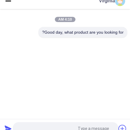
Virginia
2 كيلوجرام 3 كيلوجرام 5 كيلوجرام مطبخ مقياس نقطة واحدة تحميل
خلية الناتج التناظرية المتاحة
4:10 AM
خلية تحميل عالية الدقة أحادية النقطة لحساب الموازين 100 كجم 300
كجم
Good day, what product are you looking for?
فئات شعبية
جميع
خلية تحميل نقطة 
إجهاد مقياس تحميل 
واحدة
خلية
خلية تحميل الحزمة 
حزمة تحميل شعاع 
المتوازية
القص
S تحميل خلية نوع
نوع تحميل خلية الحمل
خلايا الحمل الصغرى
وزن عربة التحميل