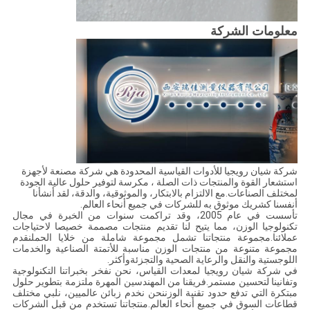
معلومات الشركة
شركة شيان رويجيا للأدوات القياسية المحدودة هي شركة مصنعة لأجهزة
استشعار القوة والمنتجات ذات الصلة ، مكرسة لتوفير حلول عالية الجودة
لمختلف الصناعات.مع الالتزام بالابتكار، والموثوقية، والدقة، لقد أنشأنا
أنفسنا كشريك موثوق به للشركات في جميع أنحاء العالم.
تأسست في عام 2005، وقد تراكمت سنوات من الخبرة في مجال
تكنولوجيا الوزن، مما يتيح لنا تقديم منتجات مصممة خصيصا لاحتياجات
عملائنا.مجموعة منتجاتنا تشمل مجموعة شاملة من خلايا الحملنقدم
مجموعة متنوعة من منتجات الوزن مناسبة للأتمتة الصناعية والخدمات
اللوجستية والنقل والرعاية الصحية والتجزئةوأكثر.
في شركة شيان رويجيا لمعدات القياس، نحن نفخر بخبراتنا التكنولوجية
وتفانينا لتحسين مستمر.فريقنا من المهندسين المهرة ملتزمة بتطوير حلول
مبتكرة التي تدفع حدود تقنية الوزننحن نخدم زبائن عالميين، نلبي مختلف
قطاعات السوق في جميع أنحاء العالم.منتجاتنا تستخدم من قبل الشركات