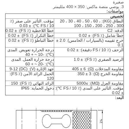
صغيرة
3. يوصي منصة ماكس: 350 × 400 ملليمتر
مواصفات:
تخصيص
النطاق (KG): 20 ، 30 ، 40 ، 50 ، 60 ،
مؤقت.
التأثير على صفر (٪
FS / 10 ℃): ± 0.03
100 ، 150 ، 200 ، 250 ، 300
الدقة: C2
خطأ اللاخطية (٪ FS): ± 0.02
خطأ شامل (٪ FS): ± 0.02
خطأ التكرار (٪ FS): ± 0.02
خرج تقييمه (بالسيارات / الخامس): 2.0 ±
خطأ التباطؤ (٪ FS): ± 0.02
0.1
الزحف (٪ FS / 10 دقيقة): ± 0.02
درجة الحرارة تعويض.
المدى
(℃): -10 ~ + 40
الرصيد الصفري (٪ FS): ± 1.0
درجة حرارة العمل.
المدى
(℃): -20 ~ + 60
مقاومة المدخلات (Ω): 405 ± 6
جهد الإثارة (V): 9-12 (DC)
مقاومة الخرج (Ω): 350 ± 3
الحمل الزائد الآمن (٪ FS):
120
مقاومة العزل (MΩ): ≥5000
الزائد النهائي (٪ FS): 150
مؤقت.
التأثير على المدى (٪ FS / 10 ℃):
دخول الحماية: IP65
± 0.02
البعد: