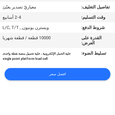
في
تفاصيل التغليف:
معياريّ تصدير يعبّئ
المعمل
وقت التسليم:
2-4 أسابيع
رقابة
شروط الدفع:
ويسترن يونيون, , L/C, T/T
جودة
القدرة على
10000 قطعة / قطعة شهريا
العرض:
اتصل
تسليط الضوء:
,
خلية الحمل الإلكترونية ، خلية تحميل منصة نقطة واحدة
single point platform load cell
بنا
افضل سعر
اطلب
اقتباس
خريطة
الموقع