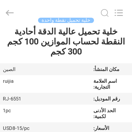
Xian
Ruijia
Measurement
Instruments
Co.,
خلية تحميل نقطة واحدة
Ltd..
All
Rights
خلية تحميل عالية الدقة أحادية
بيت
Reserved.
النقطة لحساب الموازين 100 كجم
منتجات
300 كجم
أشرطة
مكان المنشأ:
الصين
فيديو
اسم العلامة
ruijia
التجارية:
معلومات
رقم الموديل:
RJ-6551
عنا
الحد الأدنى
1pc
لكمية:
جولة
الأسعار:
USD8-15/pc