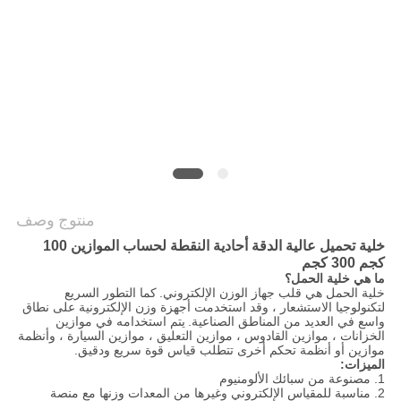
سياسة
الخصوصية
منتوج وصف
خلية تحميل عالية الدقة أحادية النقطة لحساب الموازين 100
كجم 300 كجم
ما هي خلية الحمل؟
خلية الحمل هي قلب جهاز الوزن الإلكتروني.
كما التطور السريع
لتكنولوجيا الاستشعار ، وقد استخدمت أجهزة وزن الإلكترونية على نطاق
واسع في العديد من المناطق الصناعية.
يتم استخدامه في موازين
الخزانات ، موازين القادوس ، موازين التعليق ، موازين السيارة ، وأنظمة
موازين أو أنظمة تحكم أخرى تتطلب قياس قوة سريع ودقيق.
الميزات:
1. مصنوعة من سبائك الألومنيوم
2. مناسبة للمقياس الإلكتروني وغيرها من المعدات وزنها مع منصة