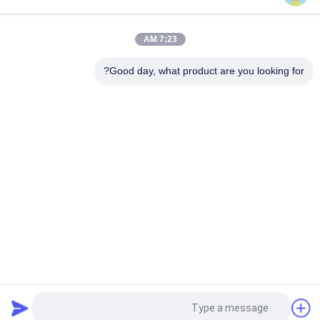
2 كيلوجرام 3 كيلوجرام 5 كيلوجرام مطبخ مقياس نقطة واحدة تحميل
خلية الناتج التناظرية المتاحة
7:23 AM
خلية تحميل عالية الدقة أحادية النقطة لحساب الموازين 100 كجم 300
كجم
Good day, what product are you looking for?
فئات شعبية
جميع
خلية تحميل نقطة 
إجهاد مقياس تحميل 
واحدة
خلية
خلية تحميل الحزمة 
حزمة تحميل شعاع 
المتوازية
القص
S تحميل خلية نوع
نوع تحميل خلية الحمل
خلايا الحمل الصغرى
وزن عربة التحميل
طلب اقتباس