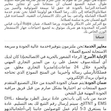
طوال عملية التصنيع لضمان أن منتجاتنا تلبي أو تتجاوز معايير
الصناعة.التزامنا بالجودة قد حقق لنا سمعة للموثوقية والتميز بين
عملائناوبالإضافة إلى ذلك، رضا العملاء هو أولويتنا العليا. نحن نقدم خدمة
العملاء الشاملة والدعم، بما في ذلك الاستشارات التقنية، المساعدة قبل
البيع،لضمان تجربة سلسة لعملائنا.
مع التركيز على الابتكار والجودة، ورضا العملاء، شيان Ruijia أدوات قياس
الشركة المحدودة هو شريك موثوق به لجميع احتياجات جهاز الاستشعار
الوزن الخاص بك.
خدماتنا
معايير الخدمة:
نحن ملتزمون بتوفير
e
خدمة عالية الجودة و سريعة
الاستجابة
لجميع العملاء
الإجابة الأسرع:
الرجاء الشعور بالحرية في الاتصال
نحن
إذا كان لديك
أي أسئلة
.
سوف تحصل على رد
من المدير التجاري المهني
والخبرة
خلال 24
ساعات.
إذا
مديرنا التجاري مغلق، من
فضلك
أنا
أرسلي رسالة وأخبرينا عن المنتج
النموذج الذي تحتاجه
وعنوان بريدك الإلكتروني
.
ضمان الجودة:
يتم ضمان الجودة الجيدة من خلال التصنيع المتقدم
جميع المنتجات تم اختبارها بشكل صارم من قبل فريق مراقبة
الجودة المهنية قبل الشحن
خدمة من باب إلى باب:
نحن عادةً نرسل الطرد بواسطة DHL،
EMS
و TNT
الخ
. سيتم إرسال رقم التتبع لك بعد التسليم. عادة
ما يستغرق 3-5 أيام عمل
للوصول
من جانبنا إلى
-أجل
جانب
الذي
هو