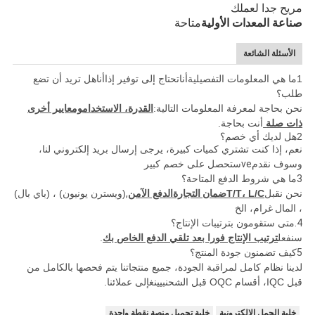
مريح جدا لعملك
صناعة المعدات الأولية
متاحة
الأسئلة الشائعة
1ما هي المعلومات التفصيلية
أنا
تحتاج إلى توفير إذا
أنا
هل تريد أن تضع
طلب؟
نحن بحاجة لمعرفة المعلومات التالية:
القدرة، الاستخدام
ومعايير أخرى
ذات صلة
أنت بحاجة.
2هل لديك أي خصم؟
نعم، إذا كنت تشتري كميات كبيرة، يرجى إرسال بريد إلكتروني لنا،
وسوف نقدم
ve
ستحصل على خصم كبير
3
ما هي شروط الدفع المتاحة؟
نحن نقبل
T/T، L/C
ضمان التجارة
الدفع الآمن
,
(ويسترن يونيون) ، (باي بال)
، المال
غرام، الخ
4.
متى ستقومون بترتيبات الإنتاج؟
سنفعل
ترتيب الإنتاج فورا بعد تلقي الدفع الخاص بك
.
5
كيف تضمنون جودة المنتج؟
لدينا نظام كامل لمراقبة الجودة، جميع منتجاتنا يتم فحصها بالكامل من
قبل IQC، أقسام OQC قبل الشحن
بيينغ
إلى عملائنا.
خلية الحمل الإلكترونية
خلية تحميل منصة نقطة واحدة