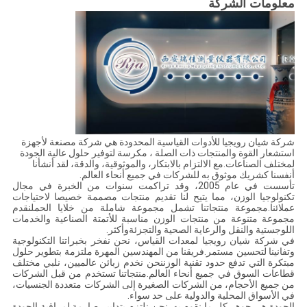
معلومات الشركة
شركة شيان رويجيا للأدوات القياسية المحدودة هي شركة مصنعة لأجهزة
استشعار القوة والمنتجات ذات الصلة ، مكرسة لتوفير حلول عالية الجودة
لمختلف الصناعات.مع الالتزام بالابتكار، والموثوقية، والدقة، لقد أنشأنا
أنفسنا كشريك موثوق به للشركات في جميع أنحاء العالم.
تأسست في عام 2005، وقد تراكمت سنوات من الخبرة في مجال
تكنولوجيا الوزن، مما يتيح لنا تقديم منتجات مصممة خصيصا لاحتياجات
عملائنا.مجموعة منتجاتنا تشمل مجموعة شاملة من خلايا الحملنقدم
مجموعة متنوعة من منتجات الوزن مناسبة للأتمتة الصناعية والخدمات
اللوجستية والنقل والرعاية الصحية والتجزئةوأكثر.
في شركة شيان رويجيا لمعدات القياس، نحن نفخر بخبراتنا التكنولوجية
وتفانينا لتحسين مستمر.فريقنا من المهندسين المهرة ملتزمة بتطوير حلول
مبتكرة التي تدفع حدود تقنية الوزننحن نخدم زبائن عالميين، نلبي مختلف
قطاعات السوق في جميع أنحاء العالم.منتجاتنا تستخدم من قبل الشركات
من جميع الأحجام، من الشركات الصغيرة إلى الشركات متعددة الجنسيات،
في الأسواق المحلية والدولية على حد سواء.
الجودة هي جوهر كل ما نقوم به. نحن نلتزم بتدابير صارمة لمراقبة الجودة