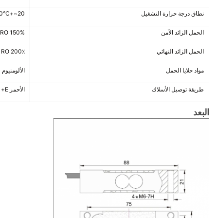
نطاق درجة حرارة التشغيل
20~+70°C
الحمل الزائد الآمن
150% RO
الحمل الزائد النهائي
200٪ RO
مواد خلايا الحمل
الألومنيوم
طريقة توصيل الأسلاك
الأحمر E+ الأسود E- الأبيض S+ الأخضر S-
البعد