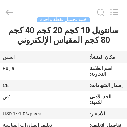
Xian
Ruijia
Measurement
Instruments
Co.,
خلية تحميل نقطة واحدة
Ltd..
All
Rights
سانتويل 10 كجم 20 كجم 40 كجم
بيت
Reserved.
80 كجم المقياس الإلكتروني
منتجات
مكان المنشأ:
الصين
أشرطة
اسم العلامة
Ruijia
فيديو
التجارية:
إصدار الشهادات:
CE
معلومات
الحد الأدنى
1ص
عنا
لكمية:
الأسعار:
USD 1~1.06/piece
جولة
تفاصيل التغليف:
تغليف الصادرات القياسية