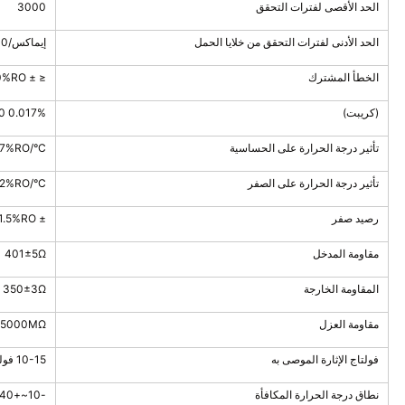
الحد الأقصى لفترات التحقق
3000
الحد الأدنى لفترات التحقق من خلايا الحمل
إيماكس/7500
الخطأ المشترك
≤ ± 0.020%RO
(كريبت)
0.017% RO/30 دقيقة
تأثير درجة الحرارة على الحساسية
17%RO/°C
تأثير درجة الحرارة على الصفر
02%RO/°C
رصيد صفر
± 1.5%RO
مقاومة المدخل
401±5Ω
المقاومة الخارجة
350±3Ω
مقاومة العزل
5000MΩ
فولتاج الإثارة الموصى به
10-15 فولت
نطاق درجة الحرارة المكافأة
-10~+40 درجة مئوية