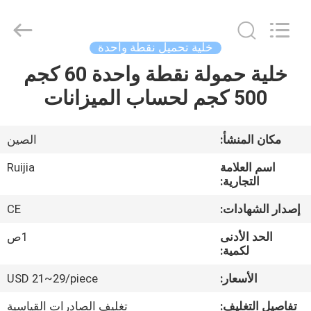
Xian
Ruijia
Measurement
Instruments
Co.,
خلية تحميل نقطة واحدة
Ltd..
All
Rights
خلية حمولة نقطة واحدة 60 كجم
بيت
Reserved.
500 كجم لحساب الميزانات
منتجات
مكان المنشأ:
الصين
أشرطة
اسم العلامة
Ruijia
فيديو
التجارية:
إصدار الشهادات:
CE
معلومات
الحد الأدنى
1ص
عنا
لكمية:
الأسعار:
USD 21~29/piece
جولة
تفاصيل التغليف:
تغليف الصادرات القياسية