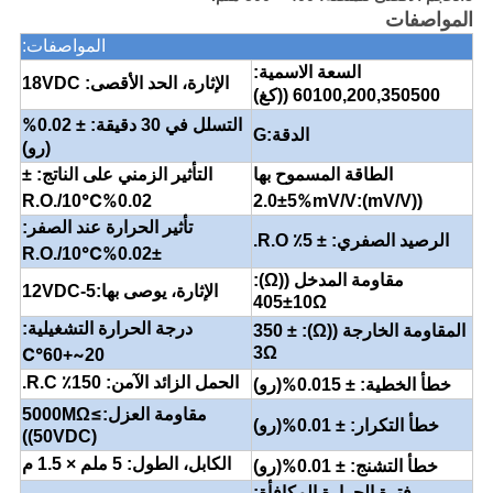
المواصفات
المواصفات:
السعة الاسمية:
الإثارة، الحد الأقصى: 18VDC
60100,200,350500 ((كغ)
%
التسلل في 30 دقيقة: ± 0.02
الدقة:G
(رو)
الطاقة المسموح بها
التأثير الزمني على الناتج: ±
°C
%
%
R.O./10
0.02
mV/V
((mV/V):2.0±5
تأثير الحرارة عند الصفر:
الرصيد الصفري: ± 5٪ R.O.
°C
%
R.O./10
±0.02
مقاومة المدخل ((Ω):
الإثارة، يوصى بها:5-12VDC
405±10Ω
درجة الحرارة التشغيلية:
المقاومة الخارجة ((Ω): 350 ±
°C
~
3Ω
+60
20
%
الحمل الزائد الآمن: 150٪ R.C.
خطأ الخطية: ± 0.015
(رو)
≥
مقاومة العزل:
5000MΩ
%
خطأ التكرار: ± 0.01
(رو)
((50VDC)
%
الكابل، الطول: 5 ملم × 1.5 م
خطأ التشنج: ± 0.01
(رو)
فترة الحرارة المكافأة: