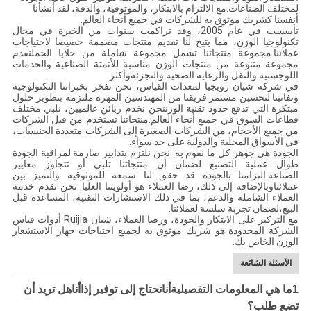
لمختلف الصناعات.مع الالتزام بالابتكار، والموثوقية، والدقة، لقد أنشأنا
أنفسنا كشريك موثوق به للشركات في جميع أنحاء العالم.
تأسست في عام 2005، وقد تراكمت سنوات من الخبرة في مجال
تكنولوجيا الوزن، مما يتيح لنا تقديم منتجات مصممة خصيصا لاحتياجات
عملائنا.مجموعة منتجاتنا تشمل مجموعة شاملة من خلايا الحملنقدم
مجموعة متنوعة من منتجات الوزن مناسبة للأتمتة الصناعية والخدمات
اللوجستية والنقل والرعاية الصحية والتجزئةوأكثر.
في شركة شيان رويجيا لمعدات القياس، نحن نفخر بخبراتنا التكنولوجية
وتفانينا لتحسين مستمر.فريقنا من المهندسين المهرة ملتزمة بتطوير حلول
مبتكرة التي تدفع حدود تقنية الوزننحن نخدم زبائن عالميين، نلبي مختلف
قطاعات السوق في جميع أنحاء العالم.منتجاتنا تستخدم من قبل الشركات
من جميع الأحجام، من الشركات الصغيرة إلى الشركات متعددة الجنسيات،
في الأسواق المحلية والدولية على حد سواء.
الجودة هي جوهر كل ما نقوم به. نحن نلتزم بتدابير صارمة لمراقبة الجودة
طوال عملية التصنيع لضمان أن منتجاتنا تلبي أو تتجاوز معايير
الصناعة.التزامنا بالجودة قد حقق لنا سمعة للموثوقية والتميز بين
عملائناوبالإضافة إلى ذلك، رضا العملاء هو أولويتنا العليا. نحن نقدم خدمة
العملاء الشاملة والدعم، بما في ذلك الاستشارات التقنية، المساعدة قبل
البيع،لضمان تجربة سلسة لعملائنا.
مع التركيز على الابتكار والجودة، ورضا العملاء، شيان Ruijia أدوات قياس
الشركة المحدودة هو شريك موثوق به لجميع احتياجات جهاز الاستشعار
الوزن الخاص بك.
الأسئلة الشائعة
1ما هي المعلومات التفصيلية
أنا
تحتاج إلى توفير إذا
أنا
هل تريد أن
تضع طلب؟