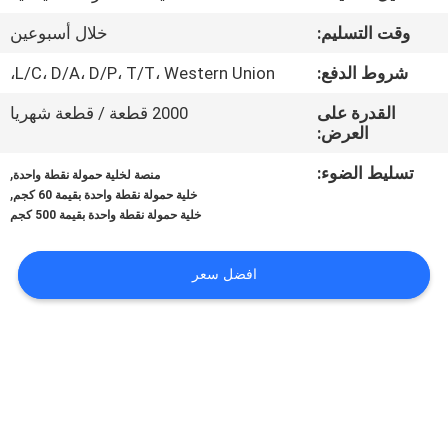
في
وقت التسليم:
خلال أسبوعين
المعمل
شروط الدفع:
L/C، D/A، D/P، T/T، Western Union،
رقابة
القدرة على
2000 قطعة / قطعة شهريا
العرض:
جودة
تسليط الضوء:
,
منصة لخلية حمولة نقطة واحدة
,
خلية حمولة نقطة واحدة بقيمة 60 كجم
اتصل
خلية حمولة نقطة واحدة بقيمة 500 كجم
بنا
افضل سعر
اطلب
اقتباس
خريطة
الموقع