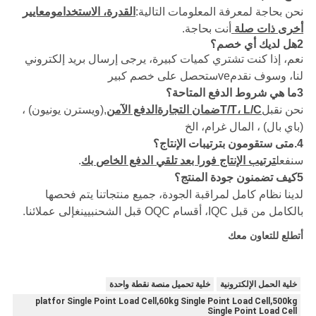
نحن بحاجة لمعرفة المعلومات التالية:
القدرة، الاستخدام
ومعايير
أخرى ذات صلة
أنت بحاجة.
2هل لديك أي خصم؟
نعم، إذا كنت تشتري كميات كبيرة، يرجى إرسال بريد إلكتروني
لنا، وسوف نقدم
ve
ستحصل على خصم كبير
3
ما هي شروط الدفع المتاحة؟
نحن نقبل
T/T، L/C
ضمان التجارة
الدفع الآمن
,
(ويسترن يونيون) ،
(باي بال) ، المال
غرام، الخ
4.
متى ستقومون بترتيبات الإنتاج؟
سنفعل
ترتيب الإنتاج فورا بعد تلقي الدفع الخاص بك
.
5
كيف تضمنون جودة المنتج؟
لدينا نظام كامل لمراقبة الجودة، جميع منتجاتنا يتم فحصها
بالكامل من قبل IQC، أقسام OQC قبل الشحن
بيينغ
إلى عملائنا.
أتطلع للتعاون معك
خلية الحمل الإلكترونية
خلية تحميل منصة نقطة واحدة
platfor Single Point Load Cell,60kg Single Point Load Cell,500kg
Single Point Load Cell