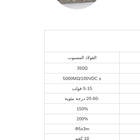
الفولاذ المسبوب
350Ω
≥ 5000MΩ/100VDC
5-15 فولت
-20-60 درجة مئوية
150%
200%
Φ5x3m
10 كجم