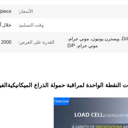
الأسعار:
piece
وقت التسليم:
خلال أ
خطاب اعتماد، D/A، D/P، T/T، ويسترن يونيون، موني جرام،
القدرة على العرض:
2000 قطعة / قطعة شهريا
موني جرام، D/P
ت النقطة الواحدة لمراقبة حمولة الذراع الميكانيكية
الف