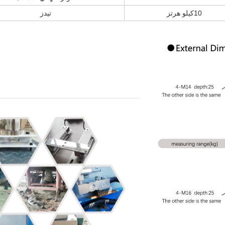
10كيلو هرتز
تيدز