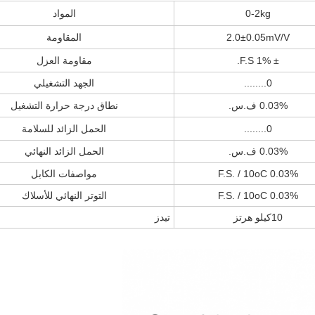
0-2kg
المواد
2.0±0.05mV/V
المقاومة
± 1% F.S.
مقاومة العزل
0........
الجهد التشغيلي
0.03% ف.س.
نطاق درجة حرارة التشغيل
0........
الحمل الزائد للسلامة
0.03% ف.س.
الحمل الزائد النهائي
0.03% F.S. / 10oC
مواصفات الكابل
0.03% F.S. / 10oC
التوتر النهائي للأسلاك
10كيلو هرتز
تيدز