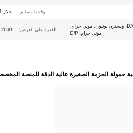
وقت التسليم:
خلال أ
خطاب اعتماد، D/A، D/P، T/T، ويسترن يونيون، موني جرام،
القدرة على العرض:
2000 قطعة / قطعة شهريا
موني جرام، D/P
ية حمولة الحزمة الصغيرة عالية الدقة للمنصة المخصص