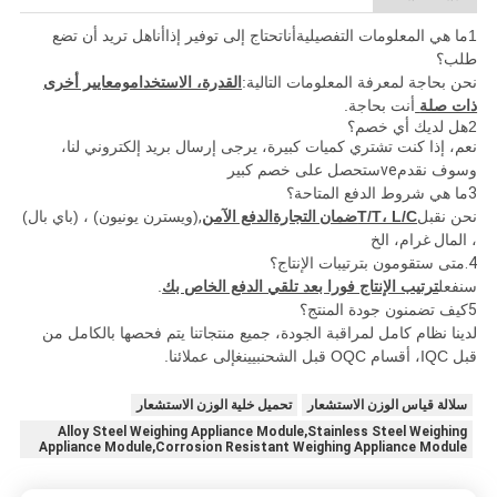
1ما هي المعلومات التفصيلية
أنا
تحتاج إلى توفير إذا
أنا
هل تريد أن تضع
طلب؟
نحن بحاجة لمعرفة المعلومات التالية:
القدرة، الاستخدام
ومعايير أخرى
ذات صلة
أنت بحاجة.
2هل لديك أي خصم؟
نعم، إذا كنت تشتري كميات كبيرة، يرجى إرسال بريد إلكتروني لنا،
وسوف نقدم
ve
ستحصل على خصم كبير
3
ما هي شروط الدفع المتاحة؟
نحن نقبل
T/T، L/C
ضمان التجارة
الدفع الآمن
,
(ويسترن يونيون) ، (باي بال)
، المال
غرام، الخ
4.
متى ستقومون بترتيبات الإنتاج؟
سنفعل
ترتيب الإنتاج فورا بعد تلقي الدفع الخاص بك
.
5
كيف تضمنون جودة المنتج؟
لدينا نظام كامل لمراقبة الجودة، جميع منتجاتنا يتم فحصها بالكامل من
قبل IQC، أقسام OQC قبل الشحن
بيينغ
إلى عملائنا.
سلالة قياس الوزن الاستشعار
تحميل خلية الوزن الاستشعار
Alloy Steel Weighing Appliance Module,Stainless Steel Weighing
Appliance Module,Corrosion Resistant Weighing Appliance Module