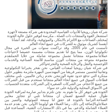
شركة شيان رويجيا للأدوات القياسية المحدودة هي شركة مصنعة لأجهزة
استشعار القوة والمنتجات ذات الصلة ، مكرسة لتوفير حلول عالية الجودة
لمختلف الصناعات.مع الالتزام بالابتكار، والموثوقية، والدقة، لقد أنشأنا
أنفسنا كشريك موثوق به للشركات في جميع أنحاء العالم.
تأسست في عام 2005، وقد تراكمت سنوات من الخبرة في مجال
تكنولوجيا الوزن، مما يتيح لنا تقديم منتجات مصممة خصيصا لاحتياجات
عملائنا.مجموعة منتجاتنا تشمل مجموعة شاملة من خلايا الحملنقدم
مجموعة متنوعة من منتجات الوزن مناسبة للأتمتة الصناعية والخدمات
اللوجستية والنقل والرعاية الصحية والتجزئةوأكثر.
في شركة شيان رويجيا لمعدات القياس، نحن نفخر بخبراتنا التكنولوجية
وتفانينا لتحسين مستمر.فريقنا من المهندسين المهرة ملتزمة بتطوير حلول
مبتكرة التي تدفع حدود تقنية الوزننحن نخدم زبائن عالميين، نلبي مختلف
قطاعات السوق في جميع أنحاء العالم.منتجاتنا تستخدم من قبل الشركات
من جميع الأحجام، من الشركات الصغيرة إلى الشركات متعددة الجنسيات،
في الأسواق المحلية والدولية على حد سواء.
الجودة هي جوهر كل ما نقوم به. نحن نلتزم بتدابير صارمة لمراقبة الجودة
طوال عملية التصنيع لضمان أن منتجاتنا تلبي أو تتجاوز معايير
الصناعة.التزامنا بالجودة قد حقق لنا سمعة للموثوقية والتميز بين
عملائناوبالإضافة إلى ذلك، رضا العملاء هو أولويتنا الأولى. نحن نقدم خدمة
العملاء الشاملة والدعم، بما في ذلك الاستشارات التقنية، المساعدة قبل
البيع، وخدمة ما بعد البيع،لضمان تجربة سلسة لعملائنا.