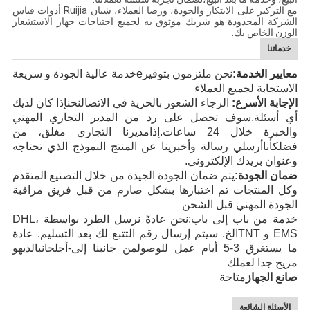
مع التركيز على الابتكار والجودة، ورضا العملاء، شيان Ruijia أدوات قياس
الشركة المحدودة هو شريك موثوق به لجميع احتياجات جهاز الاستشعار
الوزن الخاص بك.
خدماتنا
معايير الخدمة:
نحن ملتزمون بتوفير
e
خدمة عالية الجودة و سريعة
الاستجابة
لجميع العملاء
الإجابة الأسرع:
الرجاء الشعور بالحرية في الاتصال
نحن
إذا كان لديك
أي أسئلة
.
سوف تحصل على رد
من المدير التجاري المهني
والخبرة
خلال 24
ساعات.
إذا
مديرنا التجاري مغلق، من
فضلك
أنا
أرسلي رسالة وأخبرينا عن المنتج
النموذج الذي تحتاجه
وعنوان بريدك الإلكتروني
.
ضمان الجودة:
يتم ضمان الجودة الجيدة من خلال التصنيع المتقدم
وكل المنتجات تم اختبارها بشكل صارم من قبل فريق مراقبة
الجودة المهني قبل الشحن
خدمة من باب إلى باب:
نحن عادةً نرسل الطرد بواسطة DHL،
EMS
و TNT
الخ
. سيتم إرسال رقم التتبع لك بعد التسليم. عادة
ما يستغرق 3-5 أيام عمل
للوصول
من جانبنا إلى
-أجل
جانب
الذي
هو
مريح جدا لعملك
صانع الجهاز
متاحة
الأسئلة الشائعة