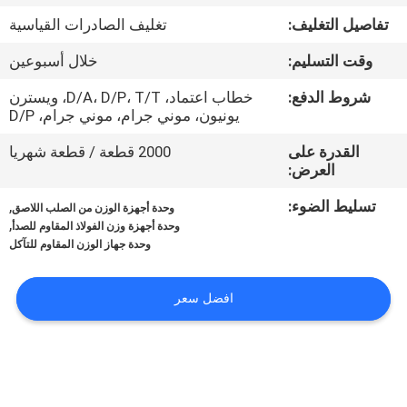
في
تفاصيل التغليف:
تغليف الصادرات القياسية
المعمل
وقت التسليم:
خلال أسبوعين
رقابة
شروط الدفع:
خطاب اعتماد، D/A، D/P، T/T، ويسترن
يونيون، موني جرام، موني جرام، D/P
جودة
القدرة على
2000 قطعة / قطعة شهريا
العرض:
اتصل
تسليط الضوء:
,
وحدة أجهزة الوزن من الصلب اللاصق
بنا
,
وحدة أجهزة وزن الفولاذ المقاوم للصدأ
وحدة جهاز الوزن المقاوم للتآكل
اطلب
افضل سعر
اقتباس
خريطة
الموقع