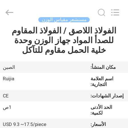
Xian
Ruijia
Measurement
Instruments
Co.,
مستشعر مقياس الوزن
Ltd..
All
Rights
الفولاذ اللاصق / الفولاذ المقاوم
بيت
Reserved.
للصدأ المواد جهاز الوزن وحدة
منتجات
خلية الحمل مقاوم للتآكل
أشرطة
مكان المنشأ:
الصين
فيديو
اسم العلامة
Ruijia
التجارية:
معلومات
إصدار الشهادات:
CE
عنا
الحد الأدنى
1ص
لكمية:
جولة
الأسعار:
USD 9.3 ~17.5/piece