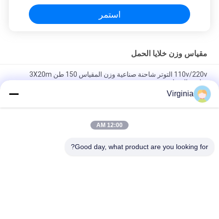
استمر
مقياس وزن خلايا الحمل
110v/220v التوتر شاحنة صناعية وزن المقياس 150 طن 3X20m
شاحنة المقياس
Virginia
التكوين الكامل 3x15m 60 طن وزن شاحنة المقياس الصناعي وزن
جسر المقياس شاحنة ثقيلة الدوام المقياس
12:00 AM
Q235B سقف وزن من الصلب 30-80 طن للميزانات الإلكترونية
للشاحنات 3 * 16m
Good day, what product are you looking for?
فئات شعبية
جميع
خلية تحميل نقطة 
إجهاد مقياس تحميل 
واحدة
خلية