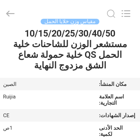
Xian
Ruijia
Measurement
Instruments
Co.,
مقياس وزن خلايا الحمل
Ltd..
All
Rights
10/15/20/25/30/40/50
بيت
Reserved.
مستشعر الوزن للشاحنات خلية
منتجات
الحمل QS خلية حمولة شعاع
الشق مزدوج النهاية
أشرطة
فيديو
مكان المنشأ:
الصين
اسم العلامة
Ruijia
معلومات
التجارية:
عنا
إصدار الشهادات:
CE
الحد الأدنى
1ص
جولة
لكمية: