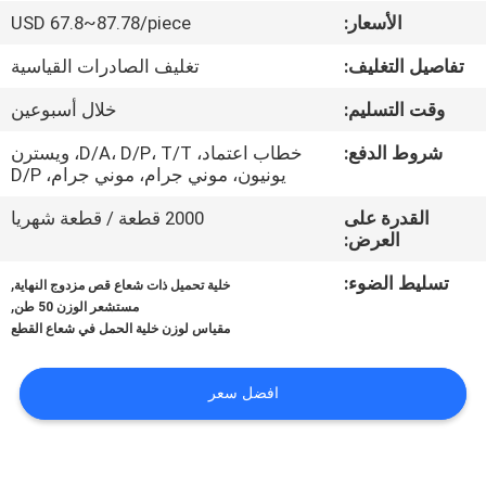
في
الأسعار:
USD 67.8~87.78/piece
المعمل
تفاصيل التغليف:
تغليف الصادرات القياسية
وقت التسليم:
خلال أسبوعين
رقابة
جودة
شروط الدفع:
خطاب اعتماد، D/A، D/P، T/T، ويسترن
يونيون، موني جرام، موني جرام، D/P
القدرة على
2000 قطعة / قطعة شهريا
اتصل
العرض:
بنا
تسليط الضوء:
,
خلية تحميل ذات شعاع قص مزدوج النهاية
,
مستشعر الوزن 50 طن
اطلب
مقياس لوزن خلية الحمل في شعاع القطع
اقتباس
افضل سعر
خريطة
الموقع