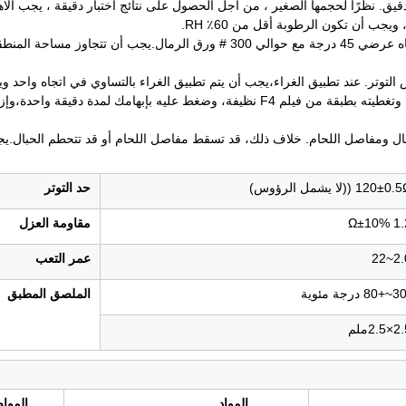
يق. نظرًا لحجمها الصغير ، من أجل الحصول على نتائج اختبار دقيقة ، يجب الاهتم
2) قبل لصق، يجب أن يتم مسح المكون الذي سيتم اختباره في اتجاه عرضي 45 درجة مع ح
120±0 ((لا يشمل الرؤوس)
حد التوتر
1.2 Ω±
مقاومة العزل
2.0~
عمر التعب
الملصق المطبق
×2.5ملم
المواد
الموا