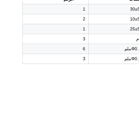
1
30±
2
10±
1
25±
3
Φملم
6
Φملم
3