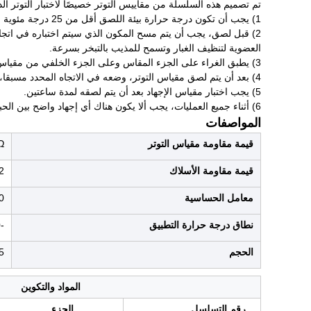
تم تصميم هذه السلسلة من مقاييس التوتر خصيصًا لاختبار التوتر الدق
1) يجب أن تكون درجة حرارة بيئة اللصق أقل من 25 درجة مئوية ، ويجب أن تكون الرطوبة أقل من 60٪ RH.
العضوية لتنظيف الغبار وتسمح للمذيب بالتبخر بسرعة.
3) يطبق الغراء على الجزء المقاس وعلى الجزء الخلفي من مقياس التوتر. عند تطبيق الغراء،يجب أن يتم تطبيق الغراء بالتساوي في اتجاه واحد ويجب منع الغراء من التدفق إلى الجزء الأمامي من مقياس التوتر.
4) بعد أن يتم لصق مقياس التوتر، وضعه في الاتجاه المحدد مسبقا، وتغطيته بطبقة من فيلم F4 نظيفة، وضغط عليه بإبهامك لمدة دقيقة واحدة،وإزالة F4 بعد إطلاق غشاء الضغط.
5) يجب اختبار مقياس الإجهاد بعد أن يتم لصقه لمدة ساعتين.
6) أثناء جميع العمليات، يجب ألا يكون هناك أي إجهاد واضح بين الحبال ومفاصل اللحام. خلاف ذلك، قد تسقط مفاصل اللحام أو قد تتحطم الحبال.يجب أن تكون الأسلاك في حالة جيدة ثابتة.
المواصفات
قيمة مقاومة مقياس التوتر
.5Ω
قيمة مقاومة الأسلاك
10%
معامل الحساسية
22
نطاق درجة حرارة التطبيق
-30~+80 درجة مئوية
الحجم
2.5
المواد والتكوين
رقم التسلسل
الجزء