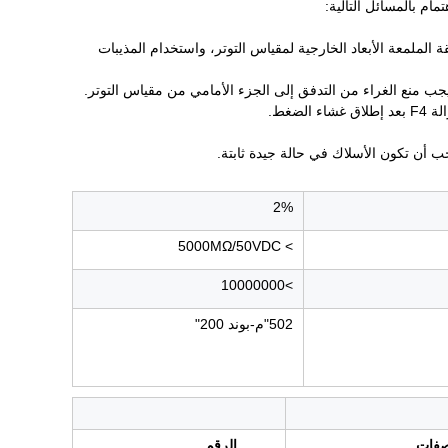
ام بالمسائل التالية:
والي 300 # ورق الرمال.يجب أن تتجاوز مساحة المنطقة الملمعة الأبعاد الخارجية لمقياس التوتر، واستخدام المذيبات
2%
> 5000MΩ/50VDC
>10000000
502"م-بوند 200"
صفات
الرقم