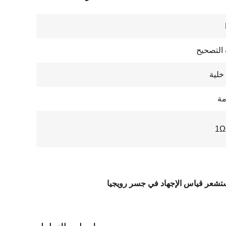
التصحيح
خلية
مة
1Ω
شعر قياس الإجهاد في جسر رويجيا