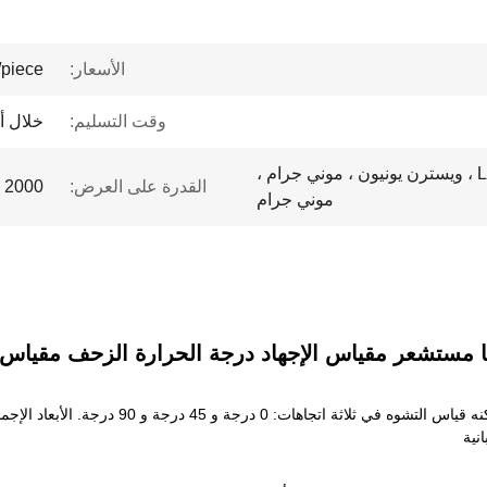
الأسعار:
piece
وقت التسليم:
خلال أ
L / C ، D / A ، D / P ، T / T ، ويسترن يونيون ، موني جرام ،
القدرة على العرض:
2000 قطعة / قطعة شهريا
موني جرام
مستشعر مقياس الإجهاد درجة الحرارة الزحف مقياس ال