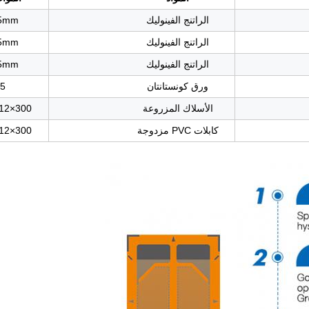
الراتنج الفينوليك
5mm
الراتنج الفينوليك
5mm
الراتنج الفينوليك
5mm
ورق كونستانتان
5م
الأسلاك المزروعة
0.12×300
كابلات PVC مزدوجة
0.12×300