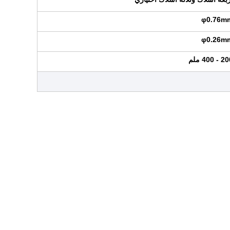
φ0.76m
φ0.26m
- 400 ملم