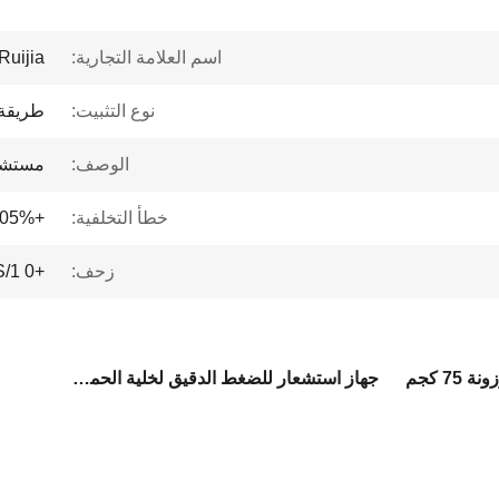
اسم العلامة التجارية:
Ruijia
نوع التثبيت:
طريقة 
الوصف:
مستشع
خطأ التخلفية:
+0.05%متاح
زحف:
+0.1%FS/1 0 دقيقة
7 كجم
جهاز استشعار للضغط الدقيق لخلية الحمل بقيمة 75 كجم