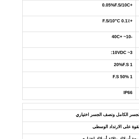
+0.05%F.S/10C
+0.1٪ F.S/10"C
-10~ +40C
3~ 10VDC:
1 20%F.S
1 50% F.S
IP66
لجسر الكامل ونصف الجسر اختياري
لقوة على الارتداد الوسطى
ربعة أسلاك وثلاثة أسلاك اختياري