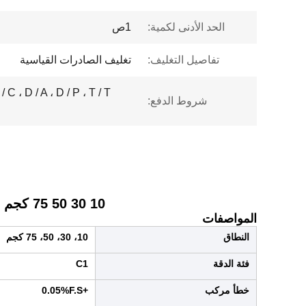
الحد الأدنى لكمية:
1ص
تفاصيل التغليف:
تغليف الصادرات القياسية
شروط الدفع:
10 30 50 75 كجم الضغط الدقيق نصف الجسر كامل الجسر وزن جهاز استشعار خلية الحمل
المواصفات
النطاق
10، 30، 50، 75 كجم
فئة الدقة
C1
خطأ مركب
+0.05%F.S