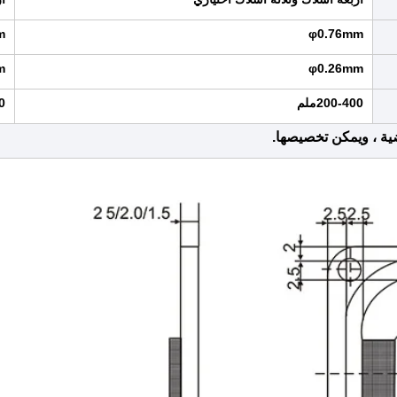
m
φ0.76mm
m
φ0.26mm
200-400ملم
200 
ضية ، ويمكن تخصيصها.