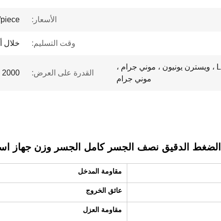
الأسعار:
/piece
وقت التسليم:
خلال أ
L / C ، D / A ، D / P ، T / T ، ويسترن يونيون ، موني جرام ،
القدرة على العرض:
2000 قطعة / قطعة شهريا
موني جرام
مقاومة المدخل
عائق الخروج
مقاومة العزل