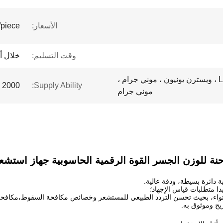
الأسعار:
piece
وقت التسليم:
خلال أ
L / C ، D / A ، D / P ، T / T ، ويسترن يونيون ، موني جرام ،
2000 Piece/Pieces per Month
Supply Ability:
موني جرام
نة للوزن الجسر القوة الرقمية الحاسوبية جهاز استشعار 
دائرة بسيطة، ودقة عالية.
ا متطلبات قياس الإجهاد؛
التواء، بحيث تحسن التردد الطبيعي للمستشعر وخصائص مكافحة السقوط،مكافحة
ح وموثوق به.