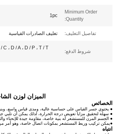
Minimum Order
1pc
Quantity:
تفاصيل التغليف:
تغليف الصادرات القياسية
شروط الدفع:
الميزان لوزن الشاح
الخصائص
● يحتوي جسر القياس على حساسية عالية، ومدى قياس واسع، وبنية 
● سهلة لتحقيق مزايا تعويض درجة الحرارة، لذلك يمكن أن تلبي جيد
● الجسم المرن للمستشعر له بنية خاصة، مقاومة جيدة للإنحناء و
●يمكن تركيب وربط المستشعر بمكونات اتصال خاصة، وهو أمر مري
انتباه