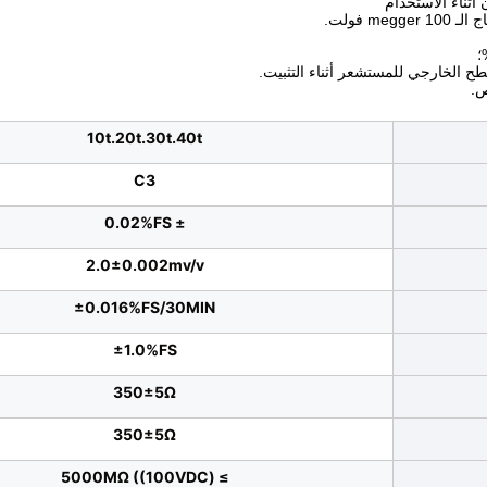
 أثناء الاستخدام
 فولت.
طح الخارجي للمستشعر أثناء التثبيت.
ص.
10t.20t.30t.40t
C3
± 0.02%FS
2.0±0.002mv/v
±0.016%FS/30MIN
±1.0%FS
350±5Ω
350±5Ω
≥ 5000MΩ ((100VDC)