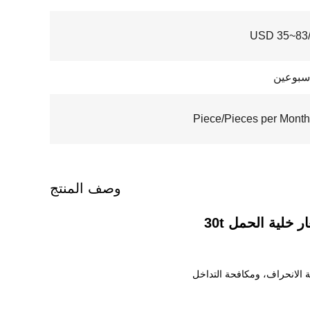
USD 35~83/
سبوعين
وصف المنتج
خلية الحمل 30t
 الانحراف، ومكافحة التداخل