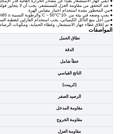
● ابقي جهاز الاستشعار بعيدا عن مصادر الحرارة العالية قدر الإمكان
● عند التحقق من مقاومة العزل للمستشعر، يجب أن لا يتجاوز فولتاج الـ megger 100
●من المحظور بشدة استخدام اختبار مقياس الهزة.
● يجب وضعه في بيئة من -10°C ~ 50°C والرطوبة النسبية ≤ 85%؛
●من أجل منع التآكل الكيميائي، يجب استخدام الفازلين لتغطية الس
● تم إغلاق غطاء جهاز الاستشعار، وغطاء الحماية، ومكونات الرصا
المواصفات
نطاق الحمل
الدقة
خطأ شامل
الناتج القياسي
(كريبت)
الرصيد الصفر
مقاومة المدخل
مقاومة الخروج
مقاومة العزل