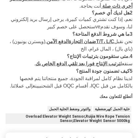
أخرى ذات صلة
أنت بحاجة.
2هل لديك أي خصم؟
نعم، إذا كنت تشتري كميات كبيرة، يرجى إرسال بريد إلكتروني
لنا، وسوف نقدم
ve
ستحصل على خصم كبير
3
ما هي شروط الدفع المتاحة؟
نحن نقبل
T/T، L/C
ضمان التجارة
الدفع الآمن
,
(ويسترن يونيون) ،
(باي بال) ، المال
غرام، الخ
4.
متى ستقومون بترتيبات الإنتاج؟
سنفعل
ترتيب الإنتاج فورا بعد تلقي الدفع الخاص بك
.
5
كيف تضمنون جودة المنتج؟
لدينا نظام كامل لمراقبة الجودة، جميع منتجاتنا يتم فحصها
بالكامل من قبل IQC، أقسام OQC قبل الشحن
بيينغ
إلى عملائنا.
أتطلع للتعاون معك
خلية الحمل كهرضغطية
والتوتر وضغط الخلية الحمل
Overload Elevator Weight Sensor,Ruijia Wire Rope Tension
Sensor,Elevator Weight Sensor 5000kg