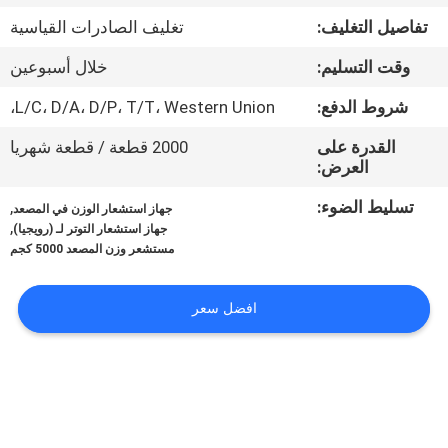
في
تفاصيل التغليف:
تغليف الصادرات القياسية
المعمل
وقت التسليم:
خلال أسبوعين
رقابة
شروط الدفع:
L/C، D/A، D/P، T/T، Western Union،
جودة
القدرة على
2000 قطعة / قطعة شهريا
العرض:
اتصل
تسليط الضوء:
,
جهاز استشعار الوزن في المصعد
,
جهاز استشعار التوتر لـ (رويجيا)
بنا
مستشعر وزن المصعد 5000 كجم
اطلب
افضل سعر
اقتباس
خريطة
الموقع