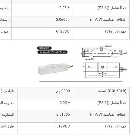
خطأ شامل ((% F.S)
± 0.05
مقاومة
الطاقة القياسية (mV/V)
2.0±005
المقاوم
جهد الإثارة (V)
612VDC
طول ا
(GOL501R)
السعة
800 كجم
الزاحف (% .S
خطأ شامل ((% F.S)
± 0.05
مقاومة المد
الطاقة القياسية (mV/V)
2.0±005
المقاومة ال
جهد الإثارة (V)
612VDC
طول الكاب