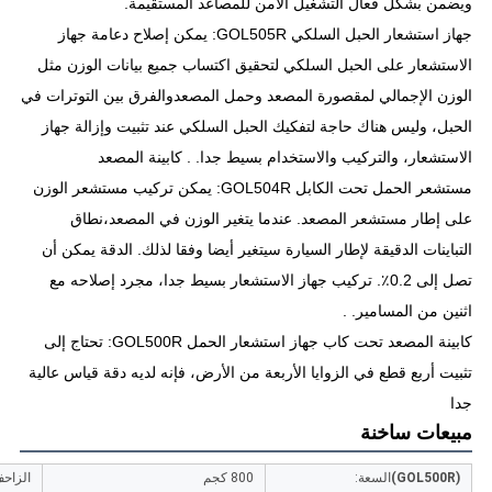
ويضمن بشكل فعال التشغيل الآمن للمصاعد المستقيمة.
جهاز استشعار الحبل السلكي GOL505R: يمكن إصلاح دعامة جهاز
الاستشعار على الحبل السلكي لتحقيق اكتساب جميع بيانات الوزن مثل
الوزن الإجمالي لمقصورة المصعد وحمل المصعدوالفرق بين التوترات في
الحبل، وليس هناك حاجة لتفكيك الحبل السلكي عند تثبيت وإزالة جهاز
الاستشعار، والتركيب والاستخدام بسيط جدا. . كابينة المصعد
مستشعر الحمل تحت الكابل GOL504R: يمكن تركيب مستشعر الوزن
على إطار مستشعر المصعد. عندما يتغير الوزن في المصعد،نطاق
التباينات الدقيقة لإطار السيارة سيتغير أيضا وفقا لذلك. الدقة يمكن أن
تصل إلى 0.2٪. تركيب جهاز الاستشعار بسيط جدا، مجرد إصلاحه مع
اثنين من المسامير. .
كابينة المصعد تحت كاب جهاز استشعار الحمل GOL500R: تحتاج إلى
تثبيت أربع قطع في الزوايا الأربعة من الأرض، فإنه لديه دقة قياس عالية
جدا
مبيعات ساخنة
(GOL500R)
السعة:
800 كجم
الزاحف (