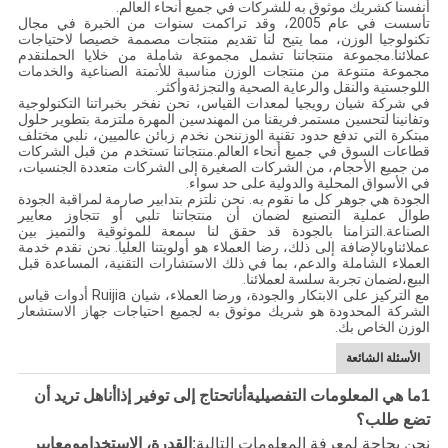
أنفسنا كشريك موثوق به للشركات في جميع أنحاء العالم.
تأسست في عام 2005، وقد تراكمت سنوات من الخبرة في مجال
تكنولوجيا الوزن، مما يتيح لنا تقديم منتجات مصممة خصيصا لاحتياجات
عملائنا.مجموعة منتجاتنا تشمل مجموعة شاملة من خلايا الحملنقدم
مجموعة متنوعة من منتجات الوزن مناسبة للأتمتة الصناعية والخدمات
اللوجستية والنقل والرعاية الصحية والتجزئةوأكثر.
في شركة شيان رويجيا لمعدات القياس، نحن نفخر بخبراتنا التكنولوجية
وتفانينا لتحسين مستمر.فريقنا من المهندسين المهرة ملتزمة بتطوير حلول
مبتكرة التي تدفع حدود تقنية الوزننحن نخدم زبائن عالميين، نلبي مختلف
قطاعات السوق في جميع أنحاء العالم.منتجاتنا تستخدم من قبل الشركات
من جميع الأحجام، من الشركات الصغيرة إلى الشركات متعددة الجنسيات،
في الأسواق المحلية والدولية على حد سواء.
الجودة هي جوهر كل ما نقوم به. نحن نلتزم بتدابير صارمة لمراقبة الجودة
طوال عملية التصنيع لضمان أن منتجاتنا تلبي أو تتجاوز معايير
الصناعة.التزامنا بالجودة قد حقق لنا سمعة للموثوقية والتميز بين
عملائناوبالإضافة إلى ذلك، رضا العملاء هو أولويتنا العليا. نحن نقدم خدمة
العملاء الشاملة والدعم، بما في ذلك الاستشارات التقنية، المساعدة قبل
البيع،لضمان تجربة سلسة لعملائنا.
مع التركيز على الابتكار والجودة، ورضا العملاء، شيان Ruijia أدوات قياس
الشركة المحدودة هو شريك موثوق به لجميع احتياجات جهاز الاستشعار
الوزن الخاص بك.
الأسئلة الشائعة
1ما هي المعلومات التفصيلية
أنا
تحتاج إلى توفير إذا
أنا
هل تريد أن
تضع طلب؟
نحن بحاجة لمعرفة المعلومات التالية:
القدرة، الاستخدام
ومعايير