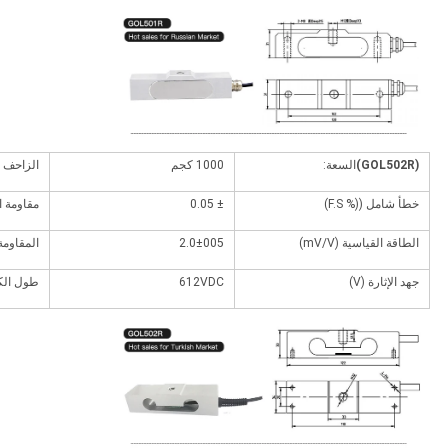
(GOL502R)
السعة:
1000 كجم
الزاحف (% 
خطأ شامل ((% F.S)
± 0.05
مقاومة ال
الطاقة القياسية (mV/V)
2.0±005
المقاومة 
جهد الإثارة (V)
612VDC
طول الك