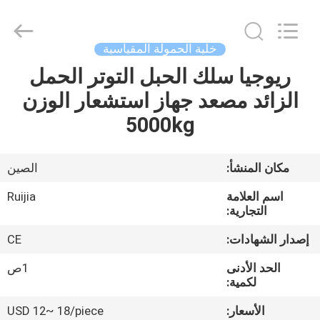
Xian
Ruijia
Measurement
Instruments
Co.,
خلية الحمولة المقياسية
Ltd..
All
Rights
ريوجيا سلك الحبل التوتر الحمل
بيت
Reserved.
الزائد مصعد جهاز استشعار الوزن
منتجات
5000kg
أشرطة
مكان المنشأ:
الصين
فيديو
اسم العلامة
Ruijia
التجارية:
معلومات
إصدار الشهادات:
CE
عنا
الحد الأدنى
1ص
لكمية:
جولة
الأسعار:
USD 12~ 18/piece