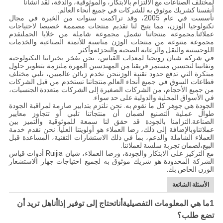
لمختلف الصناعات.مع الالتزام بالابتكار، والموثوقية، والدقة، لقد أنشأنا
أنفسنا كشريك موثوق به للشركات في جميع أنحاء العالم.
تأسست في عام 2005، وقد تراكمت سنوات من الخبرة في مجال
تكنولوجيا الوزن، مما يتيح لنا تقديم منتجات مصممة خصيصا لاحتياجات
عملائنا.مجموعة منتجاتنا تشمل مجموعة شاملة من خلايا الحملنقدم
مجموعة متنوعة من منتجات الوزن مناسبة للأتمتة الصناعية والخدمات
اللوجستية والنقل والرعاية الصحية والتجزئةوأكثر.
في شركة شيان رويجيا لمعدات القياس، نحن نفخر بخبراتنا التكنولوجية
وتفانينا لتحسين مستمر.فريقنا من المهندسين المهرة ملتزمة بتطوير حلول
مبتكرة التي تدفع حدود تقنية الوزننحن نخدم زبائن عالميين، نلبي مختلف
قطاعات السوق في جميع أنحاء العالم.منتجاتنا تستخدم من قبل الشركات
من جميع الأحجام، من الشركات الصغيرة إلى الشركات متعددة الجنسيات،
في الأسواق المحلية والدولية على حد سواء.
الجودة هي جوهر كل ما نقوم به. نحن نلتزم بتدابير صارمة لمراقبة الجودة
طوال عملية التصنيع لضمان أن منتجاتنا تلبي أو تتجاوز معايير
الصناعة.التزامنا بالجودة قد حقق لنا سمعة للموثوقية والتميز بين
عملائناوبالإضافة إلى ذلك، رضا العملاء هو أولويتنا العليا. نحن نقدم خدمة
العملاء الشاملة والدعم، بما في ذلك الاستشارات التقنية، المساعدة قبل
البيع،لضمان تجربة سلسة لعملائنا.
مع التركيز على الابتكار والجودة، ورضا العملاء، شيان Ruijia أدوات قياس
الشركة المحدودة هو شريك موثوق به لجميع احتياجات جهاز الاستشعار
الوزن الخاص بك.
الأسئلة الشائعة
1ما هي المعلومات التفصيلية
أنا
تحتاج إلى توفير إذا
أنا
هل تريد أن
تضع طلب؟