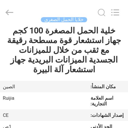
Xian
Ruijia
Measurement
Instruments
Co.,
خلايا الحمل الصغرى
Ltd..
All
Rights
خلية الحمل المصغرة 100 كجم
بيت
Reserved.
جهاز استشعار قوة مسطحة رقيقة
منتجات
مع ثقب من خلال للميزانات
الجسدية الميزانات البريدية جهاز
أشرطة
استشعار آلة البيرة
فيديو
مكان المنشأ:
الصين
معلومات
اسم العلامة
Ruijia
عنا
التجارية:
إصدار الشهادات:
CE
جولة
الحد الأدنى
1ص