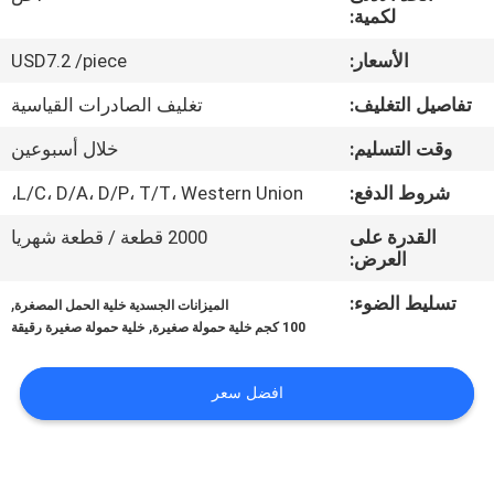
في
لكمية:
المعمل
الأسعار:
USD7.2 /piece
تفاصيل التغليف:
تغليف الصادرات القياسية
رقابة
وقت التسليم:
خلال أسبوعين
جودة
شروط الدفع:
L/C، D/A، D/P، T/T، Western Union،
اتصل
القدرة على
2000 قطعة / قطعة شهريا
العرض:
بنا
تسليط الضوء:
,
الميزانات الجسدية خلية الحمل المصغرة
,
100 كجم خلية حمولة صغيرة
خلية حمولة صغيرة رقيقة
اطلب
اقتباس
افضل سعر
خريطة
الموقع