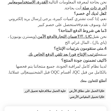
نحن بحاجة لمعرفة المعلومات التالية:
القدرة، الاستخدام
ومعايير
أخرى ذات صلة
أنت بحاجة.
2هل لديك أي خصم؟
نعم، إذا كنت تشتري كميات كبيرة، يرجى إرسال بريد إلكتروني
لنا، وسوف نقدم
ve
ستحصل على خصم كبير
3
ما هي شروط الدفع المتاحة؟
نحن نقبل
T/T، L/C
ضمان التجارة
الدفع الآمن
,
(ويسترن يونيون) ،
(باي بال) ، المال
غرام، الخ
4.
متى ستقومون بترتيبات الإنتاج؟
سنفعل
ترتيب الإنتاج فورا بعد تلقي الدفع الخاص بك
.
5
كيف تضمنون جودة المنتج؟
لدينا نظام كامل لمراقبة الجودة، جميع منتجاتنا يتم فحصها
بالكامل من قبل IQC، أقسام OQC قبل الشحن
بيينغ
إلى عملائنا.
أتطلع للتعاون معك
خلايا الحمل على نطاق الأرض
خلية الحمل سلالة,خلية تحميل الزر
خلايا تحميل المقياس الأرضي