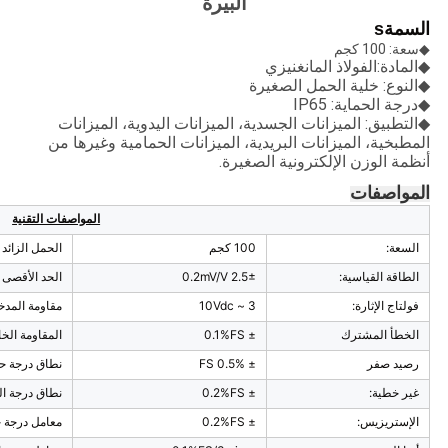
البيرة
السمة
s
◆سعة: 100 كجم
◆المادة:
الفولاذ المانغنيزي
◆النوع: خلية الحمل الصغيرة
◆درجة الحماية: IP65
◆التطبيق: الميزانات الجسدية، الميزانات اليدوية، الميزانات
المطبخية، الميزانات البريدية، الميزانات الحمامية وغيرها من
أنظمة الوزن الإلكترونية الصغيرة.
المواصفات
المواصفات التقنية
السعة:
100 كجم
الحمل الزائد 
الطاقة القياسية:
2.5± 0.2mV/V
الحد الأقصى 
فولتاج الإثارة:
3 ~ 10Vdc
مقاومة المدخ
الخطأ المشترك
± 0.1%FS
المقاومة الخ
رصيد صفر
± 0.5% FS
نطاق درجة حر
غير خطية:
± 0.2%FS
نطاق درجة ال
الإستريزيس:
± 0.2%FS
معامل درجة حرار