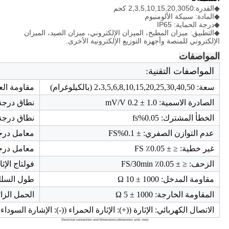
◆القدرة:2,3,5,10,15,20,3050 كجم
◆المادة: سبيكة الألومنيوم
◆درجة الحماية: IP65
◆التطبيق: ميزان المطبخ، الميزان الإلكتروني، ميزان الصيد، الميزان
الإلكتروني للمنصة وأجهزة التوزيع الإلكترونية الأخرى.
المواصفات
المواصفات التقنية:
سعة: 2،3,5,6,8,10,15,20,25,30,40,50 (بالكيلوغرام)
مقاومة العزل: 
الصادرة الاسمية: 1.0 ± 0.2 mV/V
نطاق درجة حرار
الخطأ المشترك: 0.05%fs
نطاق درجة الحر
عدم التوازن الصفري: ± 0.1%FS
معامل درجة الحرارة °C
غير خطية: ≤ ± 0.05٪ FS
معامل درجة الح
الزحف: ≤ ± 0.05٪ FS/30min
فولتاج الإثارة: 5 ~
مقاومة المدخل: 1000 ± 10 Ω
طول السلك: 23
المقاومة الخارجة: 1000 ± 5 Ω
الحمل الزائد ال
الاتصال الكهربائي: الإثارة ((+): الإثارة الحمراء ((-): الإشارة السوداء