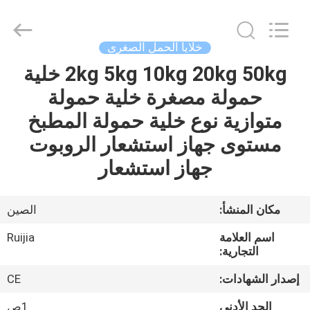
Xian
Ruijia
Measurement
Instruments
Co.,
خلايا الحمل الصغرى
Ltd..
All
Rights
2kg 5kg 10kg 20kg 50kg خلية
بيت
Reserved.
حمولة مصغرة خلية حمولة
منتجات
متوازية نوع خلية حمولة المطبخ
مستوى جهاز استشعار الروبوت
أشرطة
جهاز استشعار
فيديو
مكان المنشأ:
الصين
معلومات
اسم العلامة
Ruijia
عنا
التجارية:
إصدار الشهادات:
CE
جولة
الحد الأدنى
1ص