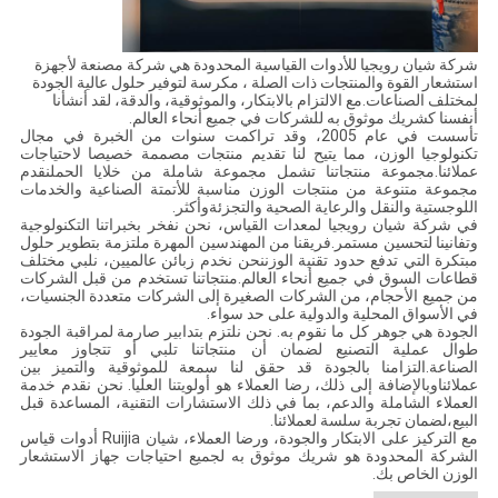
شركة شيان رويجيا للأدوات القياسية المحدودة هي شركة مصنعة لأجهزة
استشعار القوة والمنتجات ذات الصلة ، مكرسة لتوفير حلول عالية الجودة
لمختلف الصناعات.مع الالتزام بالابتكار، والموثوقية، والدقة، لقد أنشأنا
أنفسنا كشريك موثوق به للشركات في جميع أنحاء العالم.
تأسست في عام 2005، وقد تراكمت سنوات من الخبرة في مجال
تكنولوجيا الوزن، مما يتيح لنا تقديم منتجات مصممة خصيصا لاحتياجات
عملائنا.مجموعة منتجاتنا تشمل مجموعة شاملة من خلايا الحملنقدم
مجموعة متنوعة من منتجات الوزن مناسبة للأتمتة الصناعية والخدمات
اللوجستية والنقل والرعاية الصحية والتجزئةوأكثر.
في شركة شيان رويجيا لمعدات القياس، نحن نفخر بخبراتنا التكنولوجية
وتفانينا لتحسين مستمر.فريقنا من المهندسين المهرة ملتزمة بتطوير حلول
مبتكرة التي تدفع حدود تقنية الوزننحن نخدم زبائن عالميين، نلبي مختلف
قطاعات السوق في جميع أنحاء العالم.منتجاتنا تستخدم من قبل الشركات
من جميع الأحجام، من الشركات الصغيرة إلى الشركات متعددة الجنسيات،
في الأسواق المحلية والدولية على حد سواء.
الجودة هي جوهر كل ما نقوم به. نحن نلتزم بتدابير صارمة لمراقبة الجودة
طوال عملية التصنيع لضمان أن منتجاتنا تلبي أو تتجاوز معايير
الصناعة.التزامنا بالجودة قد حقق لنا سمعة للموثوقية والتميز بين
عملائناوبالإضافة إلى ذلك، رضا العملاء هو أولويتنا العليا. نحن نقدم خدمة
العملاء الشاملة والدعم، بما في ذلك الاستشارات التقنية، المساعدة قبل
البيع،لضمان تجربة سلسة لعملائنا.
مع التركيز على الابتكار والجودة، ورضا العملاء، شيان Ruijia أدوات قياس
الشركة المحدودة هو شريك موثوق به لجميع احتياجات جهاز الاستشعار
الوزن الخاص بك.