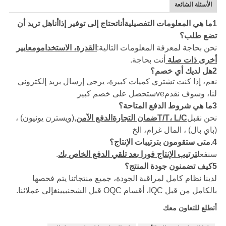
الأسئلة الشائعة
1ما هي المعلومات التفصيلية
أنا
تحتاج إلى توفير إذا
أنا
هل تريد أن
تضع طلب؟
نحن بحاجة لمعرفة المعلومات التالية:
القدرة، الاستخدام
ومعايير
أخرى ذات صلة
أنت بحاجة.
2هل لديك أي خصم؟
نعم، إذا كنت تشتري كميات كبيرة، يرجى إرسال بريد إلكتروني
لنا، وسوف نقدم
ve
ستحصل على خصم كبير
3
ما هي شروط الدفع المتاحة؟
نحن نقبل
T/T، L/C
ضمان التجارة
الدفع الآمن
,
(ويسترن يونيون) ،
(باي بال) ، المال
غرام، الخ
4.
متى ستقومون بترتيبات الإنتاج؟
سنفعل
ترتيب الإنتاج فورا بعد تلقي الدفع الخاص بك
.
5
كيف تضمنون جودة المنتج؟
لدينا نظام كامل لمراقبة الجودة، جميع منتجاتنا يتم فحصها
بالكامل من قبل IQC، أقسام OQC قبل الشحن
بيينغ
إلى عملائنا.
أتطلع للتعاون معك