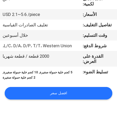
في
لكمية:
المعمل
الأسعار:
USD 2.1~5.6 /piece
تفاصيل التغليف:
تغليف الصادرات القياسية
رقابة
وقت التسليم:
خلال أسبوعين
جودة
شروط الدفع:
L/C، D/A، D/P، T/T، Western Union،
اتصل
القدرة على
2000 قطعة / قطعة شهريا
العرض:
بنا
تسليط الضوء:
,
,
5 كجم خلية حمولة صغيرة
10 كجم خلية حمولة صغيرة
2 كجم خلية حمولة صغيرة
اطلب
اقتباس
افضل سعر
خريطة
الموقع