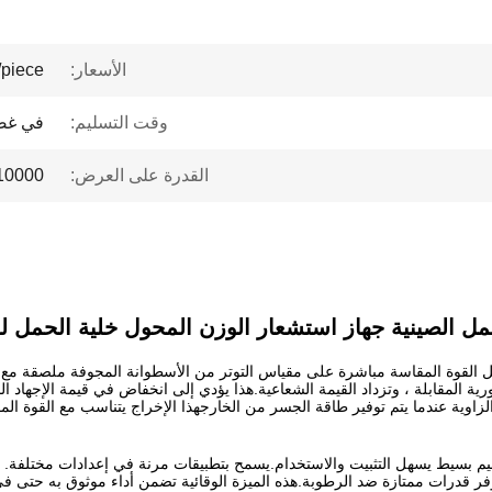
الأسعار:
piece
وقت التسليم:
في غضون 2-4
القدرة على العرض:
10000 قطعة / قطعة شهر
مل الصينية جهاز استشعار الوزن المحول خلية الحمل ل
ا تعمل القوة المقاسة مباشرة على مقياس التوتر من الأسطوانة المجوفة ملصقة 
رية المقابلة ، وتزداد القيمة الشعاعية.
هذا يؤدي إلى انخفاض في قيمة الإجهاد الم
الزاوية عندما يتم توفير طاقة الجسر من الخارجهذا الإخراج يتناسب مع القوة 
يم بسيط يسهل التثبيت والاستخدام.يسمح بتطبيقات مرنة في إعدادات مختلفة.
يوفر قدرات ممتازة ضد الرطوبة.هذه الميزة الوقائية تضمن أداء موثوق به حتى ف