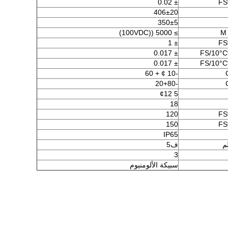
± 0.02
406±20
350±5
≥ 5000 ((100VDC)
M
± 1
± 0.017
± 0.017
-10 ¢ + 60
-20+80
5 ¢12
18
120
150
IP65
م
ف5
3
سبيكة الألومنيوم