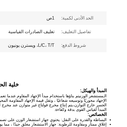
الحد الأدنى لكمية:
1ص
تفاصيل التغليف:
تغليف الصادرات القياسية
شروط الدفع:
L/C، T/T، ويسترن يونيون
خلية الح
المبدأ والهيكل:
الـ
مستشعر الوزن
يتم بناؤها باستخدام مبدأ الإجهاد المقاوم.عندم
الإجهاد محوريًا وتوسيعه شعاعيًا ، وتقل قيمة الإجهاد المقاومة المحو
الجسر خارج التوازن،يتم إنتاج مخرج فولتاج غير متوازن عند مخرج 
المبدأ لقياس القوى بدقة وكفاءة.
الخصائص:
البساطة والقدرة على النقل: يحتوي جهاز استشعار الوزن على تصم
إغلاق ممتاز ومقاومة للرطوبة: جهاز الاستشعار مغلق جيدًا ، مما 