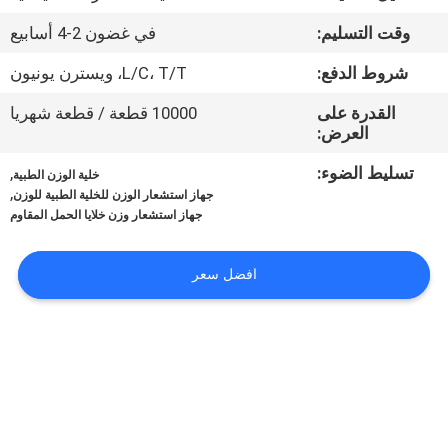
في
وقت التسليم:
في غضون 2-4 أسابيع
المعمل
شروط الدفع:
L/C، T/T، ويسترن يونيون
رقابة
القدرة على
10000 قطعة / قطعة شهريا
العرض:
جودة
تسليط الضوء:
,
خلية الوزن الطبية
,
جهاز استشعار الوزن للخلية الطبية للوزن
اتصل
جهاز استشعار وزن خلايا الحمل المقاوم
بنا
افضل سعر
اطلب
اقتباس
خريطة
الموقع