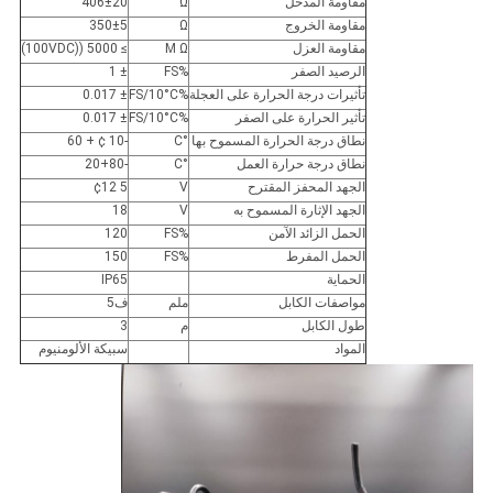
مقاومة المدخل
Ω
406±20
مقاومة الخروج
Ω
350±5
مقاومة العزل
M Ω
≥ 5000 ((100VDC)
الرصيد الصفر
%FS
± 1
تأثيرات درجة الحرارة على العجلة
%FS/10°C
± 0.017
تأثير الحرارة على الصفر
%FS/10°C
± 0.017
نطاق درجة الحرارة المسموح بها
°C
-10 ¢ + 60
نطاق درجة حرارة العمل
°C
-20+80
الجهد المحفز المقترح
V
5 ¢12
الجهد الإثارة المسموح به
V
18
الحمل الزائد الآمن
%FS
120
الحمل المفرط
%FS
150
الحماية
IP65
مواصفات الكابل
ملم
ف5
طول الكابل
م
3
المواد
سبيكة الألومنيوم