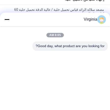
مصعد سلالة الزائد قياس تحميل خلية / عالية الدقة تحميل خلية 60
كيلوجرام القدرات
Virginia
سبيكة تحميل الصلب سلالة خلية تحميل لمقاييس رافعة التناظرية الناتج
5KG 10KG
8:05 AM
جولة التوتر نوع S استشعار الضغط سلالة للضغط والتوتر 1000KG
2000kg
Good day, what product are you looking for?
فئات شعبية
جميع
خلية تحميل نقطة 
إجهاد مقياس تحميل 
واحدة
خلية
خلية تحميل الحزمة 
حزمة تحميل شعاع 
المتوازية
القص
S تحميل خلية نوع
نوع تحميل خلية الحمل