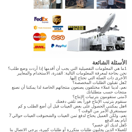
الأسئلة الشائعة
1ما هي المعلومات التفصيلية التي يجب أن أقدمها إذا أردت وضع طلب؟
نحن بحاجة لمعرفة المعلومات التالية: القدرة، الاستخدام والمعايير
الأخرى ذات الصلة التي تحتاج إليها.
2هل تقبلون الطلبات المخصصة؟
نعم، لدينا عملاء مختلفون يصنعون منتجاتهم الخاصة لذا يمكننا أن نصنع
منتجات حسب متطلباتك
3متى ستقومون بترتيبات الإنتاج؟
سنقوم بترتيب الإنتاج فوراً بعد تلقي دفعتك
4هل يمكنني الحصول على بعض العينات قبل أن أضع الطلب و كم
سيستغرق الأمر من الوقت ؟
نعم، ولكن العميل يحتاج لدفع ثمن العينات والشحن
وقت العينات حوالي 7
أيام بعد الدفع
5هل لديك أي خصم؟
للعملاء الذين يجلبون طلبات متكررة أو طلبات كبيرة، يرجى الاتصال بنا