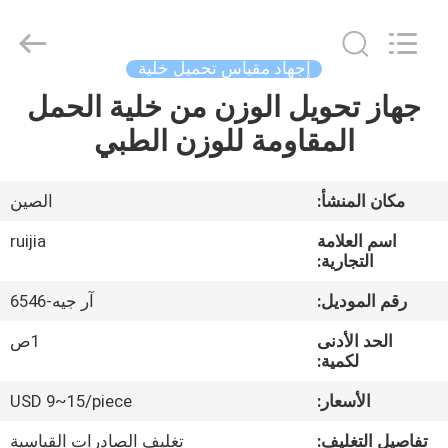
Xian
Ruijia
Measurement
Instruments
Co.,
إجهاد مقياس تحميل خلية
Ltd..
All
Rights
جهاز تحويل الوزن من خلية الحمل
بيت
Reserved.
المقاومة للوزن الطبي
منتجات
مكان المنشأ:
الصين
أشرطة
اسم العلامة
ruijia
فيديو
التجارية:
رقم الموديل:
آر جيه-6546
معلومات
الحد الأدنى
1ص
عنا
لكمية:
الأسعار:
USD 9~15/piece
جولة
تفاصيل التغليف:
تغليف الصادرات القياسية