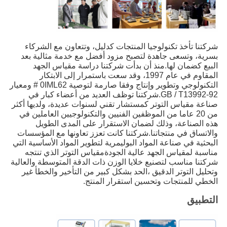
شركتنا تأخذ تكنولوجيا المنتجات كدليل، وتتعاون مع الشركاء
بسرية، وتسعى جاهدة لتصبح مزود أفضل مع خدمة مثالية بعد
البيع كضمان لها.منذ أن بدأت شركتنا دراسة مقياس الجهد
المقاوم في عام 1997، وقد سعت باستمرار إلى الابتكار
التكنولوجي وتطوير وإنتاج وفقا صارمة لتوصية 0IML62 # ومعيار
GB / T13992-92.شركتنا توظف العديد من أعضاء كبار في
صناعة مقياس التوتر كمستشار تقني لسنوات عديدة، ولديها أكثر
من 20 عاما من الموظفين الفنيين والتكنولوجيين العاملين في
هذه الصناعة، وذلك لضمان الاستقرار على المدى الطويل
والاتساق في منتجاتنا.شركتنا كانت تعزز تعاونها مع المؤسسات
البحثية في صناعة المواد البوليمرية لتطوير المواد الأساسية التي
مناسبة لمقياس الجهد عالية الجودةمقياس التوتر الذي تنتجه
شركتنا مناسب لتصنيع خلايا الوزن ذات الدقة المتوسطة والعالية
وتحليل التوتر الدقيق ،الحد بشكل كبير من التأخير والخطأ غير
الخطي للمنتجات وتحسين استقرار المنتج.
التطبيق