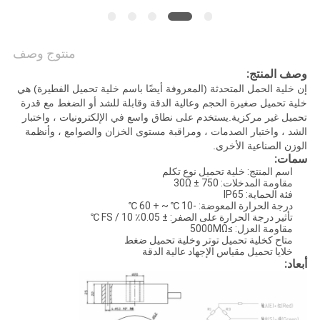
سياسة
منتوج وصف
الخصوصية
وصف المنتج:
إن خلية الحمل المتحدثة (المعروفة أيضًا باسم خلية تحميل الفطيرة) هي
خلية تحميل صغيرة الحجم وعالية الدقة وقابلة للشد أو الضغط مع قدرة
تحميل غير مركزية.يستخدم على نطاق واسع في الإلكترونيات ، واختبار
الشد ، واختبار الصدمات ، ومراقبة مستوى الخزان والصوامع ، وأنظمة
الوزن الصناعية الأخرى.
سمات:
اسم المنتج: خلية تحميل نوع تكلم
مقاومة المدخلات: 750 ± 30Ω
فئة الحماية: IP65
درجة الحرارة المعوضة: -10 ℃ ~ + 60 ℃
تأثير درجة الحرارة على الصفر: ± 0.05٪ FS / 10 ℃
مقاومة العزل: ≥5000MΩ
متاح كخلية تحميل توتر وخلية تحميل ضغط
خلايا تحميل مقياس الإجهاد عالية الدقة
أبعاد: