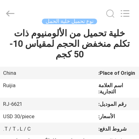
Xian
Ruijia
Measurement
Instruments
Co.,
نوع تحميل خلية الحمل
Ltd..
All
Rights
خلية تحميل من الألومنيوم ذات
بيت
Reserved.
تكلم منخفض الحجم لمقياس 10-
منتجات
50 كجم
أشرطة
China
Place of Origin:
فيديو
اسم العلامة
Ruijia
التجارية:
معلومات
رقم الموديل:
RJ-6621
عنا
الأسعار:
USD 30/piece
شروط الدفع:
T / T ، L / C.
جولة