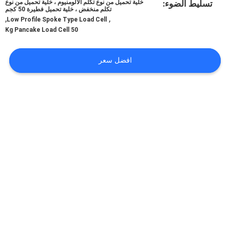
تسليط الضوء:
خلية تحميل من نوع تكلم الألومنيوم ، خلية تحميل من نوع
في
تكلم منخفض ، خلية تحميل فطيرة 50 كجم
,
,
Low Profile Spoke Type Load Cell
المعمل
50 Kg Pancake Load Cell
رقابة
افضل سعر
جودة
اتصل
بنا
اطلب
اقتباس
خريطة
الموقع