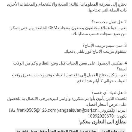
نحتاج إلى معرفة المعلومات التالية: السعة والاستخدام والمعلمات الأخرى
ذات الصلة التي تحتاجها.
2. هل تقبل مخصصة؟
نعم ، لدينا عملاء مختلفون يصنعون منتجات OEM الخاصة بهم.حتى نتمكن
من صنع منتجات حسب متطلباتك.
3. متى سيتم ترتيب الإنتاج؟
سنقوم بترتيب الإنتاج فور تلقي دفعتك.
4. يمكنني الحصول على بعض العينات قبل وضع النظام وكم من الوقت
لعينة؟
نعم ، ولكن يحتاج العميل إلى دفع ثمن العينات وفريوجت.يستغرق وقت
العينات حوالي 7 أيام عند الدفع.
5. هل لديك أي خصم؟
للعملاء الذين يأتون بأوامر متكررة وأوامر كبيرة.يرجى الاتصال بنا للحصول
على عرض أسعار أفضل.
البريد الإلكتروني: frank0505@126.com yangzaiquan@xarj.cn ماذا
يكون: +18992920670
نتطلع الى التعاون معكم!
وزن خلية الحمل
وخلية تحميل الفولاذ المقاوم للصدأ,ضغط تحميل خلية نوع