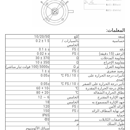
المعلمات:
سعة
كلغ
10/20/50
حساسية
بالسيارات /
1.5 ± 0.2
الخامس
دقة
٪ FS
≤ ± 0.1
الزحف (15 دقيقة)
٪ FS
≤ ± 0.02
مقاومة المدخلات
Ω
370 ± 30
مقاومة الإخراج
Ω
350 ± 10
مقاومة العزل
م Ω
≥5000 (100 فولت تيار مباشر)
رصيد صفري
٪ FS
≤ ± 1
تأثيرات درجة الحرارة على
٪ FS / 10 ℃
≤0.05
المدى
تأثير درجة الحرارة على الصفر
٪ FS / 10 ℃
≤0.05
نطاق درجة الحرارة المقدرة
℃
-10 + 60
نطاق الحرارة الشغالة
℃
-20 + 80
جهد الإثارة المقترح
الخامس
6 ～ 12
جهد الإثارة المسموح به
الخامس
18
الزائد الآمن
٪ FS
120
في نهاية المطاف الزائد
٪ FS
150
حماية
IP65
مواصفات الكابلات
مم
Ф3
طول السلك
م
1
مادة
سبائك الألومنيوم