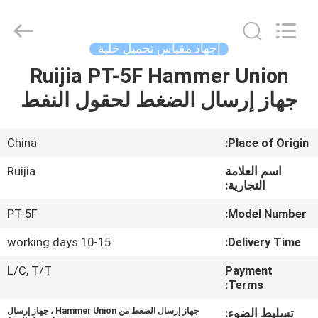
Xian
Ruijia
Measurement
Instruments
Co.,
إجهاد مقياس تحميل خلية
Ltd..
All
Rights
Ruijia PT-5F Hammer Union
بيت
Reserved.
جهاز إرسال الضغط لحقول النفط
منتجات
China
Place of Origin:
أشرطة
اسم العلامة
Ruijia
فيديو
التجارية:
PT-5F
Model Number:
معلومات
10-15 working days
Delivery Time:
عنا
L/C, T/T
Payment
Terms:
جولة
تسليط الضوء:
جهاز إرسال الضغط من Hammer Union ، جهاز إرسال