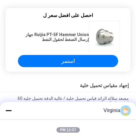
احصل على افضل سعر ل
Ruijia PT-5F Hammer Union جهاز
إرسال الضغط لحقول النفط
استمر
إجهاد مقياس تحميل خلية
مصعد سلالة الزائد قياس تحميل خلية / عالية الدقة تحميل خلية 60
كيلوجرام القدرات
Virginia
سبيكة تحميل الصلب سلالة خلية تحميل لمقاييس رافعة التناظرية الناتج
5KG 10KG
12:57 PM
جولة التوتر نوع S استشعار الضغط سلالة للضغط والتوتر 1000KG