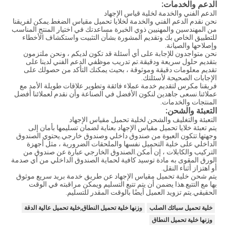
الدعم والخدمات:
الدعم الفني والخدمة لخلية قياس الإجهاد
نحن نقدم الدعم الفني والخدمة لخلايا تحميل مقياس الضغط.يمكن لفريقنا
من المهندسين والمهنيين ذوي الخبرة مساعدتك في اختيار المنتج المناسب
للتطبيق الخاص بك وتقديم المشورة بشأن التثبيت واستكشاف الأخطاء
وإصلاحها والصيانة.
نحن متواجدون للإجابة على أي أسئلة قد تكون لديكم ، ونحن ملتزمون
بتقديم حلول سريعة ودقيقة.تم تدريب موظفي الدعم الفني لدينا على
تقديم معلومات دقيقة وموثوقة ، بحيث يمكنك التأكد من حصولك على
الإجابات الصحيحة لأسئلتك.
فريقنا مكرس لتقديم خدمة عملاء فائقة وتطوير علاقات طويلة الأمد مع
عملائنا.نسعى جاهدين لنكون الأفضل في الصناعة وأن نقدم لعملائنا أفضل
المنتجات والخدمات.
التعبئة والشحن:
التعبئة والتغليف والشحن لخلية تحميل مقياس الإجهاد
يتم تعبئة خلايا تحميل مقياس الإجهاد بعناية لضمان تسليمها بأمان إلى
وجهتها.تتكون العبوة من صندوق داخلي وصندوق خارجي.يحتوي الصندوق
الداخلي على خلية التحميل نفسها والملحقات الضرورية ، مثل أجهزة
التركيب والكابلات ، إن أمكن.الصندوق الخارجي عبارة عن صندوق من
الورق المقوى به مادة توسيد كافية لحماية الصندوق الداخلي من أي صدمة
أو اهتزاز أثناء النقل.
يتم شحن خلية تحميل مقياس الإجهاد عن طريق خدمة بريد سريع موثوق
بها مع التتبع.هذا يضمن أن يتم تتبع التسليم ويمكن مراقبته في الوقت
الحقيقي.يتم تزويد العميل أيضًا بالوقت المقدر للتسليم.
خلية تحميل سبائك الصلب
وزنها خلية تحميل النطاق,خلية تحميل عالية الدقة
وزنها خلية تحميل النطاق