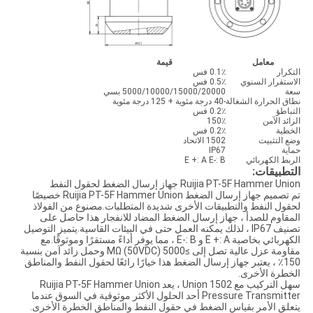
معامل
قيمة
التكرار
0.1٪ فس
الاستقرار السنوي
0.5٪ فس
سعة
5000/10000/15000/20000 بسي
نطاق الحرارة الشغالة
-40 درجة مئوية + 125 درجة مئوية
التباطؤ
0.2٪ فس
الزائد الآمن
150٪
الخطية
0.2٪ فس
وضع التثبيت
1502 الاتحاد
حماية
IP67
الربط الكهربائي
E +: A E-: B
التطبيقات:
Ruijia PT-5F Hammer Union جهاز إرسال الضغط لحقول النفط
تم تصميم جهاز إرسال الضغط Ruijia PT-5F Hammer Union خصيصًا
لحقول النفط والتطبيقات الأخرى شديدة المتطلبات.مصنوع من الفولاذ
المقاوم للصدأ ، جهاز إرسال الضغط المضاد للانفجار هذا حاصل على
تصنيف IP67 ، لذلك يمكنه العمل حتى في البيئات القاسية.يتميز التوصيل
الكهربائي بخاصية E +: A و E-: B ، مما يوفر أداءً مستقرًا وموثوقًا.مع
مقاومة عزل عالية تصل إلى ≥5000 MΩ (50VDC) وحمل زائد آمن بنسبة
150٪ ، يعتبر جهاز إرسال الضغط هذا خيارًا رائعًا لحقول النفط والمناطق
الخطرة الأخرى.
سهل التركيب مع 1502 Union ، يعد Ruijia PT-5F Hammer Union
Pressure Transmitter أحد الحلول الأكثر موثوقية في السوق عندما
يتعلق الأمر بقياس الضغط في حقول النفط والمناطق الخطرة الأخرى.