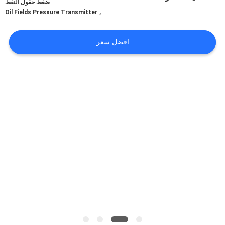
ضغط حقول النفط
في
,
Oil Fields Pressure Transmitter
المعمل
افضل سعر
رقابة
جودة
اتصل
بنا
اطلب
اقتباس
خريطة
الموقع