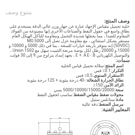
منتوج وصف
سياسة
وصف المنتج:
الخصوصية
خلية تحميل مقياس الإجهاد عبارة عن جهاز وزن عالي الدقة يستخدم على
نطاق واسع في حقول النفط والصناعات الأخرى.إنها مصنوعة من الفولاذ
المقاوم للصدأ ، مما يجعلها شديدة التحمل ومقاومة للتآكل.الهيكل العام
مستقر بشكل استثنائي ، مع مقاومة عزل تصل إلى 5000 MΩ
(50VDC).إنه متوفر بأربعة خيارات للسعة ، بما في ذلك 5000 و 10000 و
15000 و 20000 رطل لكل بوصة مربعة.التثبيت سهل مع 1502 Union ،
والتوصيل الكهربائي E +: A E-: B ، بجهد إمداد يتراوح من 9 إلى 30 فولت.
سمات:
اسم المنتج:
سلالة تحميل قياس الخلية
التكرار:
0.1٪ فس
الاستقرار السنوي:
0.5٪ فس
نطاق الحرارة الشغالة:
-40 درجة مئوية + 125 درجة مئوية
الزائد الآمن:
150٪
سعة:
5000/10000/15000/20000 بسي
محولات ضغط مقياس الضغط:
مناسب لحقول النفط
مادة:
ستانلس ستيل
مرسل الضغط:
دقة عالية
المعايير الفنية: