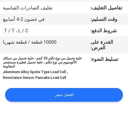
في
تفاصيل التغليف:
تغليف الصادرات القياسية
المعمل
وقت التسليم:
في غضون 2-4 أسابيع
رقابة
شروط الدفع:
T / T ، L / C.
جودة
القدرة على
10000 قطعة / قطعة شهريا
العرض:
اتصل
تسليط الضوء:
خلية تحميل من نوع تكلم 25 كجم ، خلية تحميل من سبائك
الألومنيوم من نوع تكلم ، خلية تحميل فطيرة مستشعر
المقاومة
بنا
,
,
Aluminum Alloy Spoke Type Load Cell
Resistance Sensor Pancake Load Cell
اطلب
افضل سعر
اقتباس
خريطة
الموقع