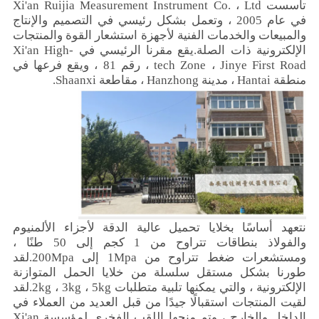
تأسست Xi'an Ruijia Measurement Instrument Co. ، Ltd
في عام 2005 ، وتعمل بشكل رئيسي في التصميم والإنتاج
والمبيعات والخدمات الفنية لأجهزة استشعار القوة والمنتجات
الإلكترونية ذات الصلة.يقع مقرنا الرئيسي في Xi'an High-
tech Zone ، Jinye First Road ، رقم 81 ، ويقع فرعها في
منطقة Hantai ، مدينة Hanzhong ، مقاطعة Shaanxi.
نتعهد أساسًا بخلايا تحميل عالية الدقة لأجزاء الألمنيوم
والفولاذ بنطاقات تتراوح من 1 كجم إلى 50 طنًا ،
ومستشعرات ضغط تتراوح من 1Mpa إلى 200Mpa.لقد
طورنا بشكل مستقل سلسلة من خلايا الحمل المتوازنة
الإلكترونية ، والتي يمكنها تلبية متطلبات 2kg ، 3kg ، 5kg.لقد
لقيت المنتجات استقبالًا جيدًا من قبل العديد من العملاء في
الداخل والخارج ، وتم منحها اللقب الفخري لمؤسسة Xi'an