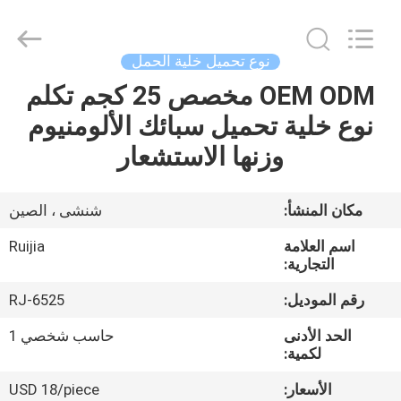
Xian
Ruijia
Measurement
Instruments
Co.,
نوع تحميل خلية الحمل
Ltd..
All
Rights
OEM ODM مخصص 25 كجم تكلم
بيت
Reserved.
نوع خلية تحميل سبائك الألومنيوم
منتجات
وزنها الاستشعار
أشرطة
مكان المنشأ:
شنشى ، الصين
فيديو
اسم العلامة
Ruijia
التجارية:
معلومات
رقم الموديل:
RJ-6525
عنا
الحد الأدنى
حاسب شخصي 1
لكمية:
جولة
الأسعار:
USD 18/piece