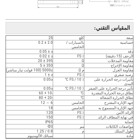
المقياس التقني
:
سعة
كلغ
25
حساسية
بالسيارات /
2.0 ± 0.2
الخامس
دقة
≤ ± 0.05
الزحف (15 دقيقة)
٪ FS
≤ ± 0.02
مقاومة المدخلات
Ω
395 ± 20
مقاومة الإخراج
Ω
350 ± 5
مقاومة العزل
م Ω
≥5000 (100 فولت تيار مباشر)
رصيد صفري
٪ FS
≤ ± 1
تأثيرات درجة الحرارة على
٪ FS / 10 ℃
≤0.05
المدى
تأثير درجة الحرارة على الصفر
٪ FS / 10 ℃
≤0.05
نطاق درجة الحرارة المقدرة
℃
-10 + 60
نطاق الحرارة الشغالة
℃
-20 + 80
جهد الإثارة المقترح
الخامس
6 ～ 12
جهد الإثارة المسموح به
الخامس
18
الزائد الآمن
٪ FS
120
في نهاية المطاف الزائد
٪ FS
150
حماية
IP65
مواصفات الكابلات
مم
Ф3
طول السلك
م
0.8 / 1.25
مادة
سبائك الألومنيوم