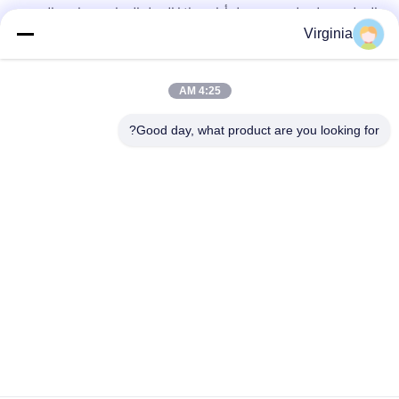
الثقيلة تحميل خلية نوع تحميل أداة ، خلايا الحمل الصناعية مقاومة التعب
Virginia
تحدث 5000KG 10ton مقاومة التعب نوع تحميل خلية سبائك الصلب /
الفولاذ المقاوم للصدأ
4:25 AM
جولة تحميل ضغط نوع تحميل خلية للحصول على مقياس وزن وازن /
هوبر
Good day, what product are you looking for?
فئات شعبية
جميع
خلية تحميل نقطة 
إجهاد مقياس تحميل 
واحدة
خلية
خلية تحميل الحزمة 
حزمة تحميل شعاع 
المتوازية
القص
S تحميل خلية نوع
نوع تحميل خلية الحمل
خلايا الحمل الصغرى
وزن عربة التحميل