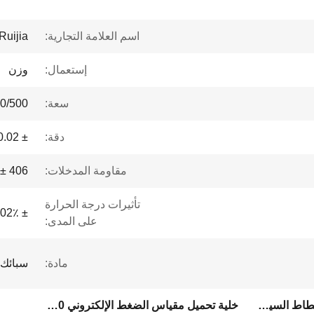
اسم العلامة التجارية:
Ruijia
إستعمال:
وزن
سعة:
50/500
دقة:
± 0.02
مقاومة المدخلات:
406 ± 20 أوم
تأثيرات درجة الحرارة
± 0.02٪ FS / 10 ℃
على المدى:
مادة:
سبائك 
خلية تحميل نقطة واحدة من مطاط السيليكون
خلية تحميل مقياس الضغط الإلكتروني 100 كجم