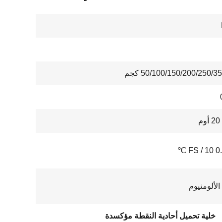
50/100/150/200/250/3 كجم
الألومنيوم
خلية تحميل أحادية النقطة مؤكسدة