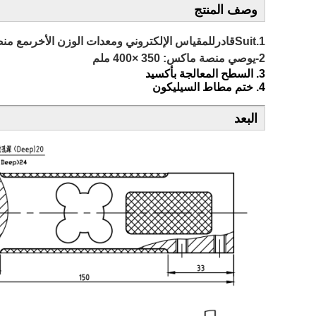
وصف المنتج
1.S
uit
قادر
للمقياس الإلكتروني
ومعدات الوزن الأخرى
مع من
2-يوصي منصة ماكس: 3
50 ×
0 ملم
40
3. السطح المعالجة بأكسيد
4. ختم مطاط السيليكون
البعد