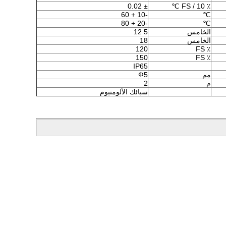
± 0.02
٪ FS / 10 ℃
-10 + 60
℃
-20 + 80
℃
الخامس
5 12
الخامس
18
120
٪ FS
150
٪ FS
IP65
مم
Ф5
م
2
سبائك الألومنيوم