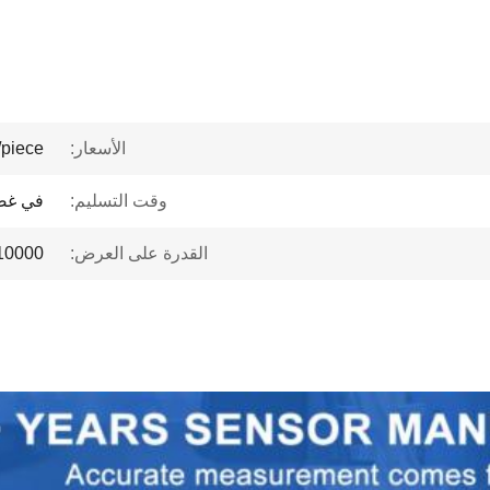
الأسعار:
piece
وقت التسليم:
في غضون 2-4
القدرة على العرض:
10000 قطعة / قطعة شهر