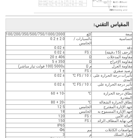
المقياس التقني
:
سعة
كلغ
100/200/350/500/750/1000/2000
حساسية
بالسيارات /
2.0 ± 0.2
الخامس
دقة
± 0.02
الزحف (15 دقيقة)
٪ FS
± 0.02
مقاومة المدخلات
Ω
406 ± 20
مقاومة الإخراج
Ω
350 ± 5
مقاومة العزل
م Ω
≥5000 (100 فولت تيار مباشر)
رصيد صفري
٪ FS
± 1
تأثيرات درجة الحرارة على
٪ FS / 10 ℃
± 0.02
المدى
تأثير درجة الحرارة على
٪ FS / 10 ℃
± 0.02
الصفر
نطاق درجة الحرارة
℃
-10 + 60
المقدرة
نطاق الحرارة الشغالة
℃
-20 + 80
جهد الإثارة المقترح
الخامس
5 12
جهد الإثارة المسموح به
الخامس
18
الزائد الآمن
٪ FS
120
في نهاية المطاف الزائد
٪ FS
150
حماية
IP65
مواصفات الكابلات
مم
Ф6
طول السلك
م
3