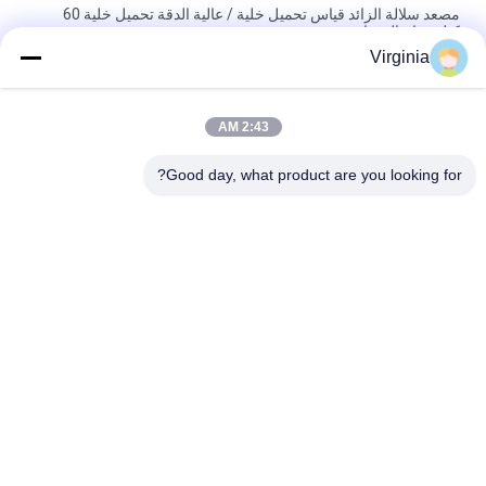
مصعد سلالة الزائد قياس تحميل خلية / عالية الدقة تحميل خلية 60
كيلوجرام القدرات
Virginia
سبيكة تحميل الصلب سلالة خلية تحميل لمقاييس رافعة التناظرية الناتج
5KG 10KG
2:43 AM
جولة التوتر نوع S استشعار الضغط سلالة للضغط والتوتر 1000KG
2000kg
Good day, what product are you looking for?
فئات شعبية
جميع
خلية تحميل نقطة 
إجهاد مقياس تحميل 
واحدة
خلية
خلية تحميل الحزمة 
حزمة تحميل شعاع 
المتوازية
القص
S تحميل خلية نوع
نوع تحميل خلية الحمل
خلايا الحمل الصغرى
وزن عربة التحميل