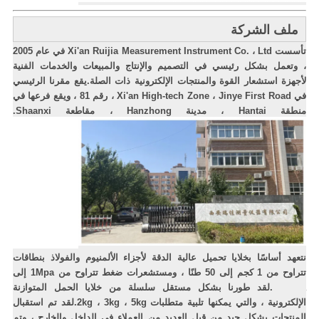
ملف الشركة
تأسست Xi'an Ruijia Measurement Instrument Co. ، Ltd في عام 2005
، وتعمل بشكل رئيسي في التصميم والإنتاج والمبيعات والخدمات الفنية
لأجهزة استشعار القوة والمنتجات الإلكترونية ذات الصلة.يقع مقرنا الرئيسي
في Xi'an High-tech Zone ، Jinye First Road ، رقم 81 ، ويقع فرعها في
منطقة Hantai ، مدينة Hanzhong ، مقاطعة Shaanxi.
نتعهد أساسًا بخلايا تحميل عالية الدقة لأجزاء الألمنيوم والفولاذ بنطاقات
تتراوح من 1 كجم إلى 50 طنًا ، ومستشعرات ضغط تتراوح من 1Mpa إلى
200Mpa.لقد طورنا بشكل مستقل سلسلة من خلايا الحمل المتوازنة
الإلكترونية ، والتي يمكنها تلبية متطلبات 2kg ، 3kg ، 5kg.لقد تم استقبال
المنتجات بشكل جيد من قبل العديد من العملاء في الداخل والخارج ، وتم