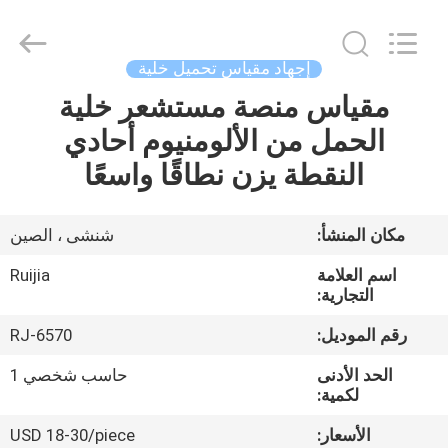
Xian
Ruijia
Measurement
Instruments
Co.,
إجهاد مقياس تحميل خلية
Ltd..
All
Rights
مقياس منصة مستشعر خلية
بيت
Reserved.
الحمل من الألومنيوم أحادي
منتجات
النقطة يزن نطاقًا واسعًا
أشرطة
مكان المنشأ:
شنشى ، الصين
فيديو
اسم العلامة
Ruijia
التجارية:
معلومات
رقم الموديل:
RJ-6570
عنا
الحد الأدنى
حاسب شخصي 1
لكمية:
جولة
الأسعار:
USD 18-30/piece