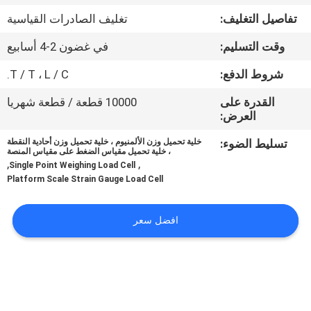
في
تفاصيل التغليف:
تغليف الصادرات القياسية
المعمل
وقت التسليم:
في غضون 2-4 أسابيع
رقابة
شروط الدفع:
T / T ، L / C.
جودة
القدرة على
10000 قطعة / قطعة شهريا
العرض:
اتصل
تسليط الضوء:
خلية تحميل وزن الألمنيوم ، خلية تحميل وزن أحادية النقطة
، خلية تحميل مقياس الضغط على مقياس المنصة
,
,
بنا
Single Point Weighing Load Cell
Platform Scale Strain Gauge Load Cell
اطلب
افضل سعر
اقتباس
خريطة
الموقع