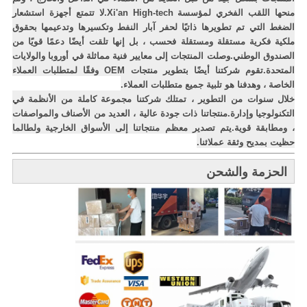
منحها اللقب الفخري لمؤسسة Xi'an High-tech.لا تتمتع أجهزة استشعار
الضغط التي تم تطويرها ذاتيًا لحفر آبار النفط وتكسيرها وتدعيمها بحقوق
ملكية فكرية مستقلة ومستقلة فحسب ، بل إنها تلقت أيضًا دعمًا قويًا من
الصندوق الوطني.وصلت المنتجات إلى معايير فنية مماثلة في أوروبا والولايات
المتحدة.تقوم شركتنا أيضًا بتطوير منتجات OEM وفقًا لمتطلبات العملاء
الخاصة ، وهدفنا هو تلبية جميع متطلبات العملاء.
خلال سنوات من التطوير ، تمتلك شركتنا مجموعة كاملة من الأنظمة في
التكنولوجيا و
إدارة.منتجاتنا ذات جودة عالية ، العديد من الأصناف والمواصفات
، ومطابقة قوية.يتم تصدير معظم منتجاتنا إلى الأسواق الخارجية ولطالما
حظيت بمديح وثقة عملائنا.
الحزمة والشحن