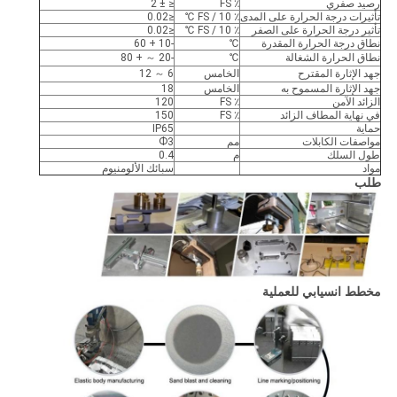
رصيد صفري
٪ FS
≤ ± 2
تأثيرات درجة الحرارة على المدى
٪ FS / 10 ℃
≤0.02
تأثير درجة الحرارة على الصفر
٪ FS / 10 ℃
≤0.02
نطاق درجة الحرارة المقدرة
℃
-10 + 60
نطاق الحرارة الشغالة
℃
-20 ～ + 80
جهد الإثارة المقترح
الخامس
6 ～ 12
جهد الإثارة المسموح به
الخامس
18
الزائد الآمن
٪ FS
120
في نهاية المطاف الزائد
٪ FS
150
حماية
IP65
مواصفات الكابلات
مم
Ф3
طول السلك
م
0.4
مواد
سبائك الألومنيوم
طلب
مخطط انسيابي للعملية