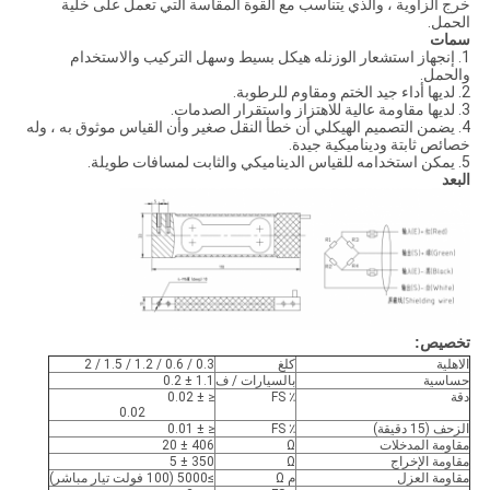
خرج الزاوية ، والذي يتناسب مع القوة المقاسة التي تعمل على خلية
الحمل.
سمات
1. إن
جهاز استشعار الوزن
له هيكل بسيط وسهل التركيب والاستخدام
والحمل.
2. لديها أداء جيد الختم ومقاوم للرطوبة.
3. لديها مقاومة عالية للاهتزاز واستقرار الصدمات.
4. يضمن التصميم الهيكلي أن خطأ النقل صغير وأن القياس موثوق به ، وله
خصائص ثابتة وديناميكية جيدة.
5. يمكن استخدامه للقياس الديناميكي والثابت لمسافات طويلة.
البعد
تخصيص:
الاهلية
كلغ
0.3 / 0.6 / 1.2 / 1.5 / 2
حساسية
بالسيارات / ف
1.1 ± 0.2
دقة
٪ FS
≤ ± 0.02
0.02
الزحف (15 دقيقة)
٪ FS
≤ ± 0.01
مقاومة المدخلات
Ω
406 ± 20
مقاومة الإخراج
Ω
350 ± 5
مقاومة العزل
م Ω
≥5000 (100 فولت تيار مباشر)