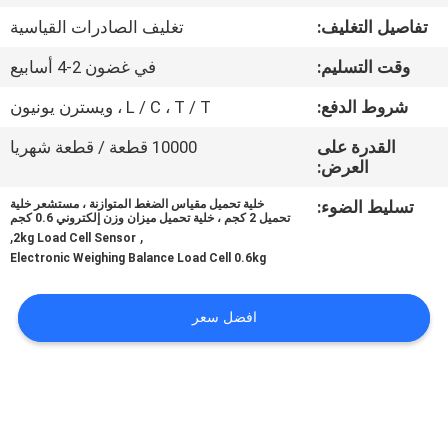
في
تفاصيل التغليف:
تغليف الصادرات القياسية
المعمل
وقت التسليم:
في غضون 2-4 أسابيع
رقابة
شروط الدفع:
L / C ، T / T ، ويسترن يونيون
جودة
القدرة على
10000 قطعة / قطعة شهريا
العرض:
اتصل
تسليط الضوء:
خلية تحميل مقياس الضغط المتوازنة ، مستشعر خلية
تحميل 2 كجم ، خلية تحميل ميزان وزن إلكتروني 0.6 كجم
,
,
بنا
2kg Load Cell Sensor
Electronic Weighing Balance Load Cell 0.6kg
اطلب
افضل سعر
اقتباس
خريطة
الموقع