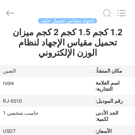
Xian
Ruijia
Measurement
Instruments
Co.,
إجهاد مقياس تحميل خلية
Ltd..
All
Rights
1.2 كجم 1.5 كجم 2 كجم ميزان
بيت
Reserved.
تحميل مقياس الإجهاد لنظام
منتجات
الوزن الإلكتروني
أشرطة
مكان المنشأ:
الصين
فيديو
اسم العلامة
ruijia
التجارية:
معلومات
رقم الموديل:
RJ-6510
عنا
الحد الأدنى
حاسب شخصي 1
لكمية:
جولة
الأسعار:
USD7