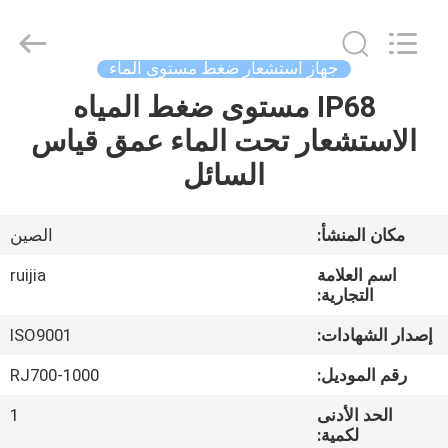
Xian
Ruijia
Measurement
Instruments
Co.,
جهاز استشعار ضغط مستوى الماء
Ltd..
All
Rights
IP68 مستوى ضغط المياه
بيت
Reserved.
الاستشعار تحت الماء عمق قياس
منتجات
السائل
أشرطة
مكان المنشأ:
الصين
فيديو
اسم العلامة
ruijia
التجارية:
معلومات
إصدار الشهادات:
ISO9001
عنا
رقم الموديل:
RJ700-1000
الحد الأدنى
1
جولة
لكمية: