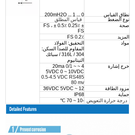
نطاق القياس
0 ... 1 ... 200mH2O
نوع الضغط
قياس المطلق
صحة
± 0.25٪ FS ، ± 0.5٪
FS
المزيد
0.2٪ FS
مواد
التحقيق: الفولاذ
المقاوم للصدأ السكن:
304 / 316L / سبائك
التيتانيوم
خرج إشارة
4 ~
~
0/1
20ma
5VDC
0 ~ 10VDC
0.5-4.5
VDC
RS485
80
mv
مزود الطاقة
12 ~ 36VDC 5VDC
حماية
IP68
درجة حرارة التعويض
-10 ~ 70 ℃