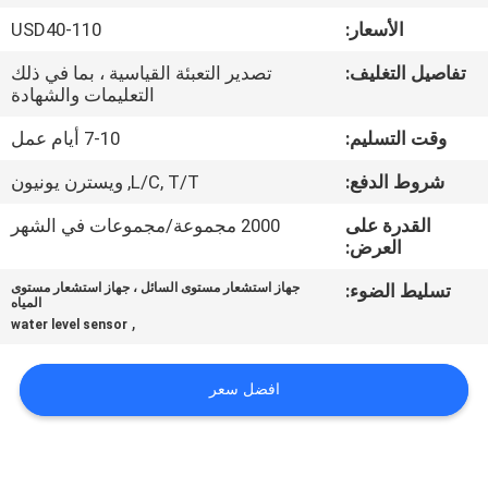
في
الأسعار:
USD40-110
المعمل
تفاصيل التغليف:
تصدير التعبئة القياسية ، بما في ذلك
التعليمات والشهادة
رقابة
وقت التسليم:
7-10 أيام عمل
جودة
شروط الدفع:
L/C, T/T, ويسترن يونيون
اتصل
القدرة على
2000 مجموعة/مجموعات في الشهر
العرض:
بنا
تسليط الضوء:
جهاز استشعار مستوى السائل ، جهاز استشعار مستوى
المياه
,
water level sensor
اطلب
اقتباس
افضل سعر
خريطة
الموقع