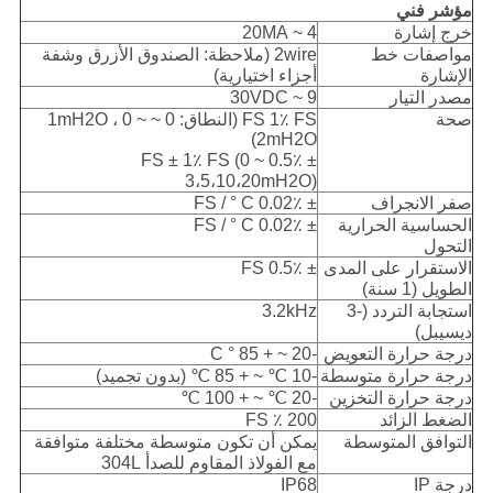
مؤشر فني
خرج إشارة
4 ~ 20MA
مواصفات خط
2wire (ملاحظة: الصندوق الأزرق وشفة
الإشارة
أجزاء اختيارية)
مصدر التيار
9 ~ 30VDC
صحة
FS 1٪ FS (النطاق: 0 ~ 1mH2O ، 0 ~
2mH2O)
± 0.5٪ FS ± 1٪ FS (0 ~
3،5،10،20mH2O)
صفر الانجراف
± 0.02٪ FS / ° C
الحساسية الحرارية
± 0.02٪ FS / ° C
التحول
الاستقرار على المدى
± 0.5٪ FS
الطويل (1 سنة)
استجابة التردد (-3
3.2kHz
ديسيبل)
درجة حرارة التعويض
-20 ~ + 85 ° C
درجة حرارة متوسطة
-10 ℃ ~ + 85 ℃ (بدون تجميد)
درجة حرارة التخزين
-20 ℃ ~ + 100 ℃
الضغط الزائد
200 ٪ FS
التوافق المتوسطة
يمكن أن تكون متوسطة مختلفة متوافقة
مع الفولاذ المقاوم للصدأ 304L
درجة IP
IP68