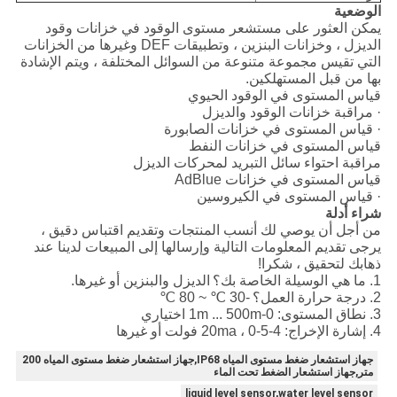
الوضعية
يمكن العثور على مستشعر مستوى الوقود في خزانات وقود
الديزل ، وخزانات البنزين ، وتطبيقات DEF وغيرها من الخزانات
التي تقيس مجموعة متنوعة من السوائل المختلفة ، ويتم الإشادة
بها من قبل المستهلكين.
قياس المستوى في الوقود الحيوي
· مراقبة خزانات الوقود والديزل
· قياس المستوى في خزانات الصابورة
قياس المستوى في خزانات النفط
مراقبة احتواء سائل التبريد لمحركات الديزل
قياس المستوى في خزانات AdBlue
· قياس المستوى في الكيروسين
شراء أدلة
من أجل أن يوصي لك أنسب المنتجات وتقديم اقتباس دقيق ،
يرجى تقديم المعلومات التالية وإرسالها إلى المبيعات لدينا عند
ذهابك لتحقيق ، شكرا!
1. ما هي الوسيلة الخاصة بك؟
الديزل والبنزين أو غيرها.
2. درجة حرارة العمل؟
-30 ℃ ~ 80 ℃
3. نطاق المستوى: 0-1m ... 500m اختياري
4. إشارة الإخراج: 4-20ma ، 0-5 فولت أو غيرها
جهاز استشعار ضغط مستوى المياه IP68,جهاز استشعار ضغط مستوى المياه 200
متر,جهاز استشعار الضغط تحت الماء
liquid level sensor,water level sensor