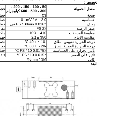
تخصيص:
50 ، 100 ، 150 ، 200 ،
معدل الحمولة
حجم
300 ، 500 ، 600 كيلوجرام
صحة
C3
خطأ 
حساسية
2.0 ± 0.1mV / V
خطأ 
زحف
0.016٪ FS / 30min في
خطأ
صفر الرصيد
2٪ FS
مقاو
مقاومة المدخلات
410 ± 10Ω
ماكس
مقاومة الانتاج
350 ± 2Ω
جهد 
درجة الحرارة تعويض.
نطاق
-10 ~ + 40 ℃
تحمي
درجة الحرارة العملية.
نطاق
-20 ~ + 60 ℃
حد ا
تأثير الحرارة على الحساسية
0.0175٪ FS / 10 ℃
خطأ 
تأثير على الصفر
0.015٪ FS / 10 ℃
فئة 
كابل
Φ5mm * 3M
البعد