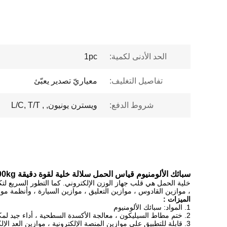
الحد الأدنى لكمية:
1pc
تفاصيل التغليف:
معياريّ تصدير يعبّئ
شروط الدفع:
ويسترن يونيون, , L/C, T/T
سبائك الألومنيوم قياس الحمل سلالة خلية لقوة دقيقة 800kg 1000kg
خلية الحمل هي قلب جهاز الوزن الإلكتروني.
كما التطور السريع لت
، موازين القادوس ، موازين التعليق ، موازين السيارة ، وأنظمة 
الميزات
:
1.
المواد: سبائك الألومنيوم
2.
ختم مطاط السيليكون ، معالجة الأكسدة السطحية ، أداء جيد لمكا
3. قابلة للتطبيق على موازين المنصة الإلكترونية ، موازين العد الإلكترونية وأنظمة الوزن ، بدقة 15000 درجة.