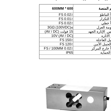
 المنصة
600 * 600MM
التباطؤ
0.02٪ FS
التكرار
0.01٪ FS
 خطي
0.02٪ FS
مة العزل
≥3GΩ (100VDC)
. الإثارة الجهد
15 فولت (AV / DC)
الاثاره
10V (AV / DC)
ل العاجلة
150٪ FS
لحمل الآمن
120٪ FS
خارج المركز
0.02٪ FS / 100MM
الحماية
IP65