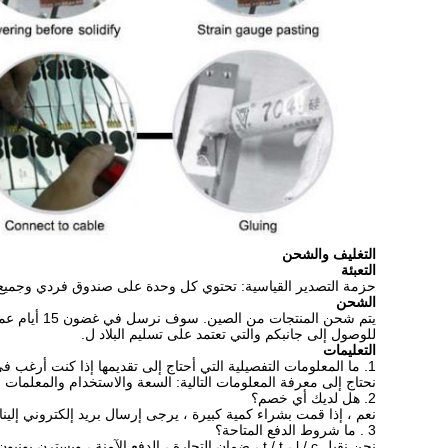
التغليف والشحن
التعبئة
حزمة التصدير القياسية: تحتوي كل وحدة على صندوق فردي وجميع 
الشحن
يتم شحن المنتجات من الصين.
سوف نرسل في غضون 15 أيام عمل بعد الدفع.
للوصول إلى
جانبكم
والتي تعتمد على تسليم البلاد ل.
التعليمات
1. ما المعلومات التفصيلية التي
أحتاج إلى تقديمها إذا
كنت
أرغب في
نحتاج إلى معرفة المعلومات التالية:
السعة والاستخدام
والمعلمات ا
2. هل لديك أي خصم؟
نعم ، إذا قمت بشراء كمية كبيرة ، يرجى إرسال بريد إلكتروني إلينا
3
.
ما شروط الدفع المتاحة؟
نحن نقبل
t / t ، l / c
، ضمان التجارة ،
الدفع الآمنة
،
ويسترن يونيون ، paypal ، ا