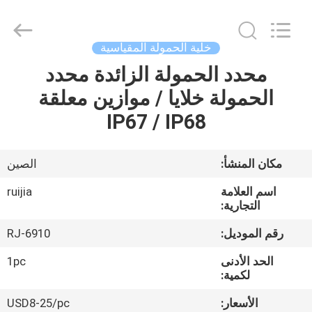
Xian
Ruijia
Measurement
Instruments
Co.,
خلية الحمولة المقياسية
Ltd..
All
Rights
محدد الحمولة الزائدة محدد
بيت
Reserved.
الحمولة خلايا / موازين معلقة
منتجات
IP67 / IP68
أشرطة
مكان المنشأ:
الصين
فيديو
اسم العلامة
ruijia
التجارية:
معلومات
رقم الموديل:
RJ-6910
عنا
الحد الأدنى
1pc
لكمية:
جولة
الأسعار:
USD8-25/pc