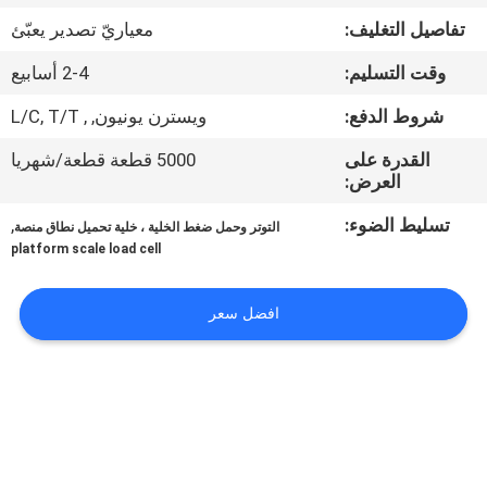
في
تفاصيل التغليف:
معياريّ تصدير يعبّئ
المعمل
وقت التسليم:
2-4 أسابيع
رقابة
شروط الدفع:
ويسترن يونيون, , L/C, T/T
جودة
القدرة على
5000 قطعة قطعة/شهريا
العرض:
اتصل
تسليط الضوء:
,
التوتر وحمل ضغط الخلية ، خلية تحميل نطاق منصة
platform scale load cell
بنا
افضل سعر
اطلب
اقتباس
خريطة
الموقع