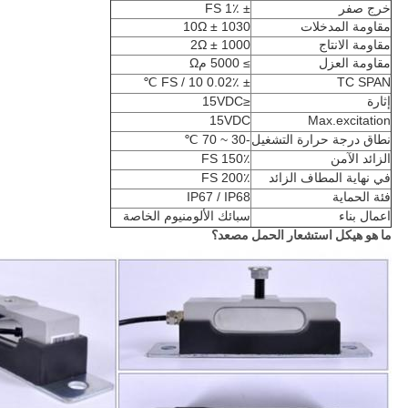
خرج صفر
± 1٪ FS
مقاومة المدخلات
1030 ± 10Ω
مقاومة الانتاج
1000 ± 2Ω
مقاومة العزل
≥
5000 مΩ
± 0.02٪ FS / 10 ℃
TC SPAN
إثارة
≤15VDC
15VDC
Max.excitation
نطاق درجة حرارة التشغيل
-30 ~ 70 ℃
الزائد الآمن
150٪ FS
في نهاية المطاف الزائد
200٪ FS
فئة الحماية
IP67 / IP68
اعمال بناء
سبائك الألومنيوم الخاصة
ما هو هيكل استشعار الحمل مصعد؟