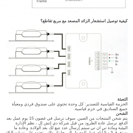
كيفية توصيل استشعار الزائد المصعد مع مربع تقاطع؟
التعبئة
الحزمة القياسية للتصدير: كل وحدة تحتوي على صندوق فردي ومعبأة
جميع الصناديق في حزم قياسية.
الشحن
يتم شحن المنتجات من الصين.
سوف نرسل في غضون 15 يوم عمل بعد
الدفع.
نرسل عادة الطرود من قبل شركة دي إتش إل ، نظم الإدارة
البيئية
ومادة تي ان تي
سيتم إرسال عدد تتبع لك بعد الولادة.
وعادة ما
يستغرق 3 - 5 أيام عمل للوصول إلى
جانبك
والتي تعتمد على تسليم البلاد