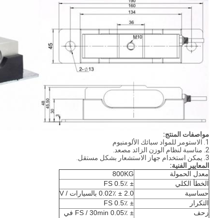
مواصفات المنتج:
1. الاستومر للمواد سبائك الألومنيوم
2. مناسبة لنظام الوزن الزائد مصعد.
3. يمكن استخدام جهاز الاستشعار بشكل مستقل.
المعايير الفنية:
معدل الحمولة
800KG
الخطأ الكلي
± 0.5٪ FS
حساسية
2.0 ± 0.02٪ بالسيارات / V
التكرار
± 0.5٪ FS
زحف
± 0.05٪ FS / 30min في