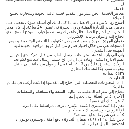
ل.
خدماتنا
معايير الخدمة
: نحن ملتزمون بتقديم خدمة عالية الجودة ومتجاوبة لجميع
العملاء
أسرع رد
: لا تتردد في الاتصال بنا إذا كان لديك أي أسئلة.
سوف تحصل على
رد من مدير التجارة المهنية وذوي الخبرة في غضون 24 ساعة.
إذا كان مدير
التجارة لدينا خارج الخط ، فالرجاء ترك رسالة ، وإخبارنا بنموذج المنتج الذي
تحتاج إليه وعنوان بريدك الإلكتروني.
ضمان الجودة
: جودة مضمونة من قبل تكنولوجيا التصنيع المتقدمة.
وجميع
المنتجات هي من خلال اختبار صارم من قبل فريق مراقبة الجودة لدينا
المهنية قبل الشحن.
باب الى باب الخدمة
: نحن عادة نرسل الطرد من قبل شركة دي إتش إل ،
نظم الإدارة البيئية ، ومادة تي ان تي الخ. سيتم إرسال عدد تتبع لكم بعد
الولادة.
يستغرق عادةً من 3 - 5 أيام عمل للوصول من جانبنا إلى جانبك ،
وهو مناسب جدًا لنشاطك التجاري
oem المتاحة
التعليمات
1. ما المعلومات التفصيلية التي أحتاج إلى تقديمها إذا كنت أرغب في تقديم
طلب؟
نحتاج إلى معرفة المعلومات التالية:
السعة والاستخدام
والمعلمات
الأخرى ذات الصلة
التي تحتاج إليها.
2. هل لديك أي خصم؟
نعم ، إذا كنت تشتري الكمية الكبيرة ، يرجى مراسلتنا على البريد
الإلكتروني ، وسنقدم لك خصم كبير.
3. ما هي شروط الدفع المتاحة؟
نحن نقبل
t / t ، l / c
، ضمان التجارة ،
دفع آمنة
،
ويسترن يونيون ،
paypal ، المال
غرام ، الخ.