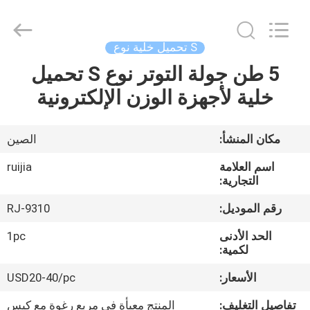
Xian
Ruijia
Measurement
Instruments
Co.,
S تحميل خلية نوع
Ltd..
All
Rights
5 طن جولة التوتر نوع S تحميل
بيت
Reserved.
خلية لأجهزة الوزن الإلكترونية
منتجات
مكان المنشأ:
الصين
أشرطة
اسم العلامة
ruijia
فيديو
التجارية:
رقم الموديل:
RJ-9310
معلومات
الحد الأدنى
1pc
عنا
لكمية:
الأسعار:
USD20-40/pc
جولة
تفاصيل التغليف:
المنتج معبأة في مربع رغوة مع كيس