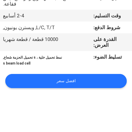
في
فقاعة.
المعمل
وقت التسليم:
2-4 أسابيع
شروط الدفع:
L/C, T/T, ويسترن يونيون,
رقابة
القدرة على
10000 قطعة / قطعة شهريا
جودة
العرض:
تسليط الضوء:
,
نمط تحميل خلية ، s تحميل الحزمة شعاع
اتصل
s beam load cell
بنا
افضل سعر
اطلب
اقتباس
خريطة
الموقع