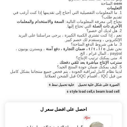
oem
المتاحة
التعليمات
1. ما المعلومات التفصيلية التي أحتاج إلى تقديمها إذا كنت أرغب في
تقديم طلب؟
نحتاج إلى معرفة المعلومات التالية:
السعة والاستخدام والمعلمات
الأخرى ذات الصلة
التي تحتاج إليها.
2. هل لديك أي خصم؟
نعم ، إذا كنت تشتري الكمية الكبيرة ، يرجى مراسلتنا على البريد
الإلكتروني ، وسنقدم لك خصم كبير.
3. ما هي شروط الدفع المتاحة؟
نحن نقبل
t / t ، l / c ، ضمان التجارة ، دفع آمنة
، ويسترن يونيون ،
paypal ، المال غرام ، الخ.
4. متى يمكنك ترتيب الإنتاج؟
سنرتب الإنتاج مباشرة بعد تلقي دفعتك
.
5. كيف يمكنك ضمان جودة المنتج الجيد؟
لدينا نظام كامل لمراقبة الجودة ، يتم فحص جميع منتجاتنا بشكل كامل
من قبل IQC ، أقسام OQC قبل الشحن لعملائنا.
الصورة على شكل خلية تحميل
خلية تحميل نمط s
s style load cell,s beam load cell
احصل على افضل سعر ل