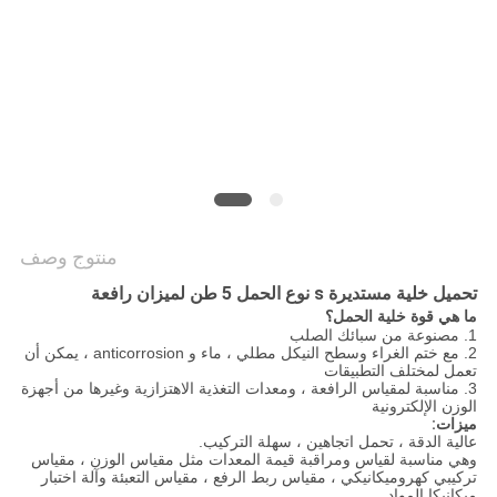
سياسة
الخصوصية
منتوج وصف
تحميل خلية مستديرة s نوع الحمل 5 طن لميزان رافعة
ما هي قوة خلية الحمل؟
1. مصنوعة من سبائك الصلب
2. مع ختم الغراء وسطح النيكل مطلي ، ماء و anticorrosion ، يمكن أن
تعمل لمختلف التطبيقات
3. مناسبة لمقياس الرافعة ، ومعدات التغذية الاهتزازية وغيرها من أجهزة
الوزن الإلكترونية
ميزات:
عالية الدقة ، تحمل اتجاهين ، سهلة التركيب.
وهي مناسبة لقياس ومراقبة قيمة المعدات مثل مقياس الوزن ، مقياس
تركيبي كهروميكانيكي ، مقياس ربط الرفع ، مقياس التعبئة وآلة اختبار
ميكانيكا المواد.