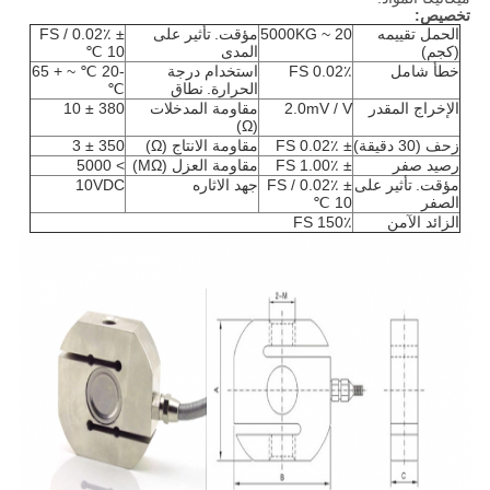
تخصيص:
الحمل تقييمه
20 ~ 5000KG
مؤقت.
تأثير على
± 0.02٪ FS /
(كجم)
المدى
10 ℃
خطأ شامل
0.02٪ FS
استخدام درجة
-20 ℃ ~ + 65
الحرارة.
نطاق
℃
الإخراج المقدر
2.0mV / V
مقاومة المدخلات
380 ± 10
(Ω)
زحف (30 دقيقة)
± 0.02٪ FS
مقاومة الانتاج
(Ω)
350 ± 3
رصيد صفر
± 1.00٪ FS
مقاومة العزل
(MΩ)
> 5000
مؤقت.
تأثير على
± 0.02٪ FS /
جهد الاثاره
10VDC
الصفر
10 ℃
الزائد الآمن
150٪ FS